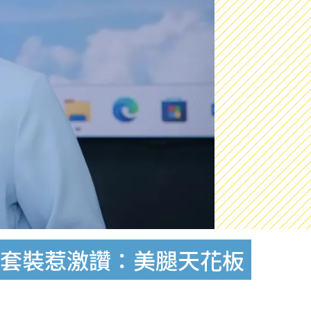
L套裝惹激讚：美腿天花板