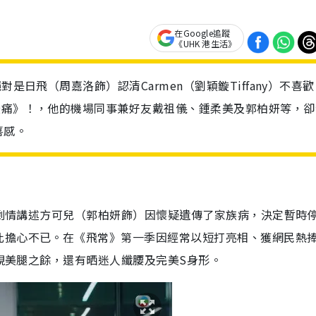
在Google追蹤
《UHK 港生活》
是日飛（周嘉洛飾）認清Carmen（劉穎鏇Tiffany）不喜
最痛》！，他的機場同事兼好友戴祖儀、鍾柔美及郭柏妍等，卻
喜感。
上！劇情講述方可兒（郭柏妍飾）因懷疑遺傳了家族病，決定暫時
此擔心不已。在《飛常》第一季因經常以短打亮相、獲網民熱
靚靚美腿之餘，還有晒迷人纖腰及完美S身形。