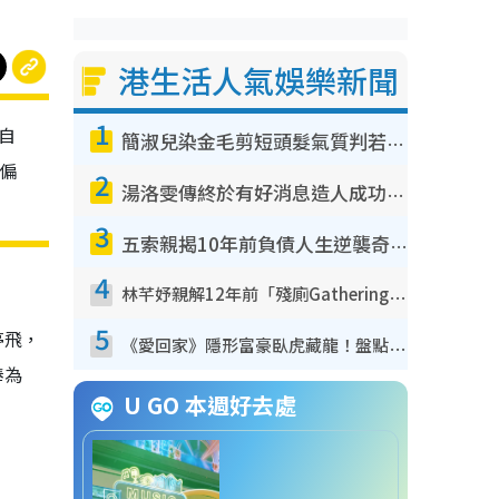
港生活人氣娛樂新聞
1
歡自
簡淑兒染金毛剪短頭髮氣質判若兩人！嚇壞老公麥大力都認唔出：「你做咩事？」
偏
2
湯洛雯傳終於有好消息造人成功！兩大細節曝孕味極濃惹猜測：大肚婆先會咁！
3
五索親揭10年前負債人生逆襲奇蹟！全靠去一地方轉運後即遇上馬先生
4
林芊妤親解12年前「殘廁Gathering」真相！高層解約一句話重創尊嚴至今拒返TVB
5
停飛，
《愛回家》隱形富豪臥虎藏龍！盤點12位財氣逼人的有錢藝人：呢位靚女3億身家唔憂做
捧為
U GO 本週好去處