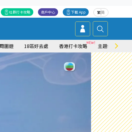
社群打卡攻略
商戶中心
下載 App
繁
简
周圍遊
18區好去處
香港打卡攻略
主題特集