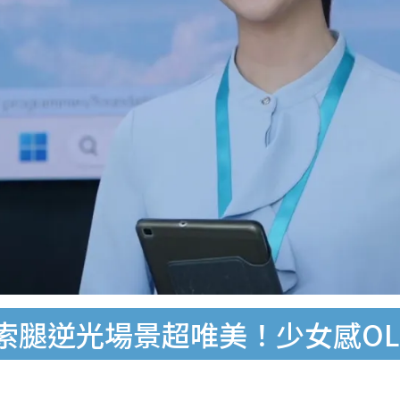
晒索腿逆光場景超唯美！少女感O