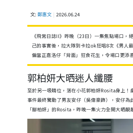
文:
鄭惠文
2026.06.24
《飛常日誌II》昨晚（23日）一集焦點場口，絕對
己的事實後，拉大隊到卡拉ok狂唱8次《男人
偏當正嘉洛仔「背面」狂食花生，令場口更添
郭柏妍大晒迷人纖腰
至於另一吸睛位，落在小花郭柏妍Rosita身
事件最終驚動了男友安仔（吳偉豪飾），安仔為
「腳柏妍」的Rosita，昨晚一集火力全開大晒