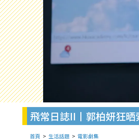
飛常日誌II丨郭柏妍狂
首頁
生活話題
電影劇集