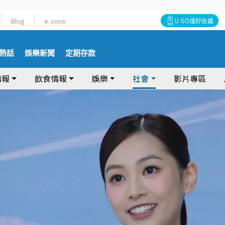
Blog
e-zone
U GO搵好去處
熱話
娛樂新聞
定期存款
情報
飲食情報
娛樂
社會
影片專區