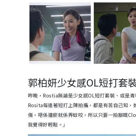
郭柏妍少女感OL短打套
昨晚，Rostia無論是少女感OL短打套裝、或
Rosita每逢著短打上陣拍攝，都是有苦自己
傷，唔係撞瘀就係畀蚊咬，所以只要一拍腳嘅Clo
我覺得好輕鬆。」