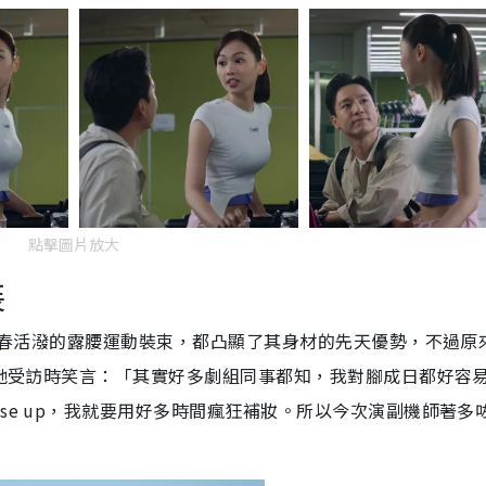
點擊圖片放大
裝
是青春活潑的露腰運動裝束，都凸顯了其身材的先天優勢，不過原
知，她受訪時笑言：「其實好多劇組同事都知，我對腳成日都好容
se up，我就要用好多時間瘋狂補妝。所以今次演副機師著多