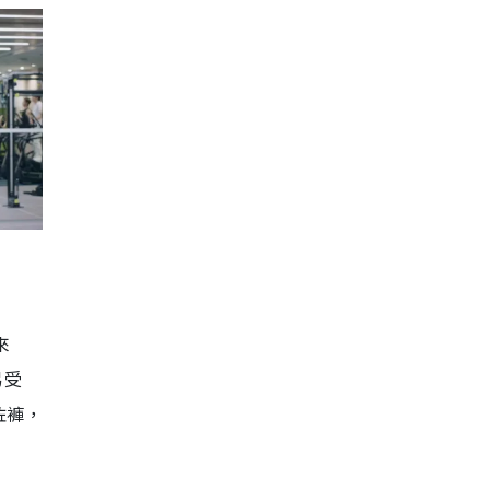
來
易受
咗褲，