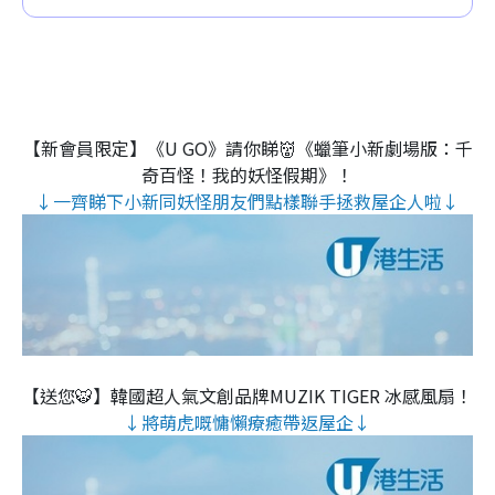
【新會員限定】《U GO》請你睇👹《蠟筆小新劇場版：千
奇百怪！我的妖怪假期》！
↓一齊睇下小新同妖怪朋友們點樣聯手拯救屋企人啦↓
【送您🐯】韓國超人氣文創品牌MUZIK TIGER 冰感風扇！
↓將萌虎嘅慵懶療癒帶返屋企↓