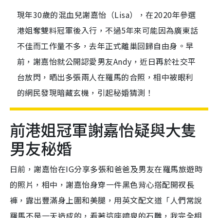
現年30歲的混血兒謝嘉怡（Lisa），在2020年參選
港姐奪雙料冠軍後入行，不過5年來可能因為廣東話
不佳而工作量不多，去年正式離巢回歸自由身。早
前，謝嘉怡就公開認愛男友Andy，近日再於社交平
台放閃，晒出多張兩人在羅馬的合照，相中被眼利
的網民發現暗藏玄機，引起秘婚猜測！
前港姐冠軍謝嘉怡疑與大隻
男友秘婚
日前，謝嘉怡在IG分享多張和爸爸及男友在羅馬旅遊時
的照片，相中，謝嘉怡身穿一件黑色背心搭配開衩長
褲，露出豐滿身上圍和美腿，用英文配文道「人們常說
羅馬不是一天造成的，看著這座噴泉的石雕，我完全相