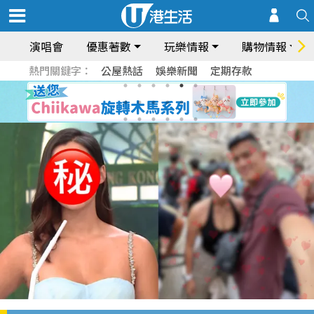
演唱會
優惠著數
玩樂情報
購物情報
熱門關鍵字：
公屋熱話
娛樂新聞
定期存款