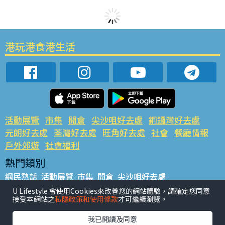
港玩港食港生活
活動展覽
市集
開倉
尖沙咀好去處
銅鑼灣好去處
元朗好去處
荃灣好去處
旺角好去處
社會
餐廳情報
戶外郊遊
社會福利
熱門類別
網民熱話
活動展覽
市集
開倉
尖沙咀好去處
銅鑼灣好去處
元朗好去處
荃灣好去處
旺角好去處
社會
U Lifestyle 會使用Cookies來改善您的網站體驗，請確定您同意
接受本網站之
私隱政策和使用條款
才可繼續瀏覽。
餐廳情報
戶外郊遊
熱門標籤
我已閱讀及同意