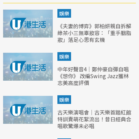
娛樂
《夫妻的博弈》郭柏妍親自拆解
綠茶小三無辜妝容：「重手胭脂
妝」落足心思有玄機
娛樂
中年好聲音4｜鄭仲豪自彈自唱
《想你》 改編Swing Jazz獲林
志美高度評價
娛樂
古天樂演唱會｜古天樂首踏紅館
特訓賣萌花絮流出！昔日經典合
唱歌驚爆未必唱