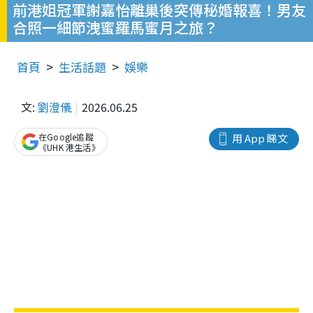
前港姐冠軍謝嘉怡離巢後突傳秘婚報喜！男友
合照一細節洩蜜羅馬蜜月之旅？
首頁
生活話題
娛樂
文:
劉澄儀
2026.06.25
在Google追蹤
用 App 睇文
《UHK 港生活》