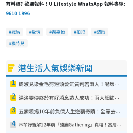
有料爆? 歡迎報料！U Lifestyle WhatsApp 報料專線:
9610 1996
羅馬
愛情
謝嘉怡
拍拖
結婚
模特兒
港生活人氣娛樂新聞
1
簡淑兒染金毛剪短頭髮氣質判若兩人！嚇壞老公麥大力都認唔出：「你做咩事？」
2
湯洛雯傳終於有好消息造人成功！兩大細節曝孕味極濃惹猜測：大肚婆先會咁！
3
五索親揭10年前負債人生逆襲奇蹟！全靠去一地方轉運後即遇上馬先生
4
林芊妤親解12年前「殘廁Gathering」真相！高層解約一句話重創尊嚴至今拒返TVB