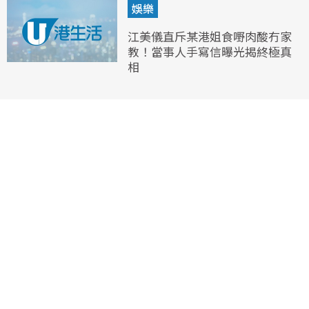
娛樂
江美儀直斥某港姐食嘢肉酸冇家
教！當事人手寫信曝光揭終極真
相