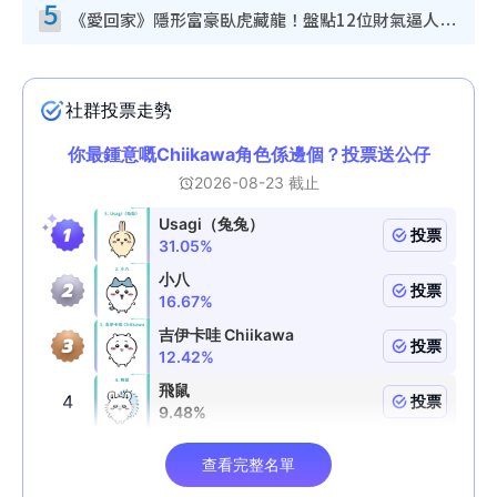
5
《愛回家》隱形富豪臥虎藏龍！盤點12位財氣逼人的有錢藝人：呢位靚女3億身家唔憂做