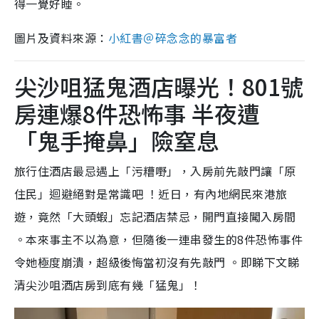
得一覺好睡。
圖片及資料來源：
小紅書＠碎念念的暴富者
尖沙咀猛鬼酒店曝光！801號
房連爆8件恐怖事 半夜遭
「鬼手掩鼻」險窒息
旅行住酒店最忌遇上「污糟嘢」，入房前先敲門讓「原
住民」迴避絕對是常識吧 ！近日，有內地網民來港旅
遊，竟然「大頭蝦」忘記酒店禁忌，開門直接闖入房間
。本來事主不以為意，但隨後一連串發生的8件恐怖事件
令她極度崩潰，超級後悔當初沒有先敲門 。即睇下文睇
清尖沙咀酒店房到底有幾「猛鬼」！