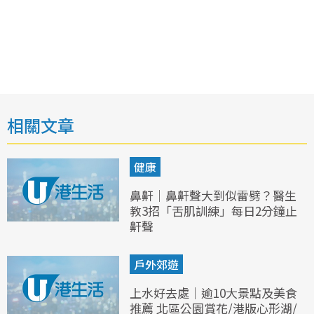
相關文章
健康
鼻鼾｜鼻鼾聲大到似雷劈？醫生
教3招「舌肌訓練」每日2分鐘止
鼾聲
戶外郊遊
上水好去處｜逾10大景點及美食
推薦 北區公園賞花/港版心形湖/