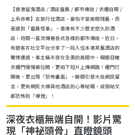
【香港猛鬼酒店 / 酒店靈異 / 都市傳說 / 衣櫃自開 /
上吊命案】去旅行住酒店，最怕不是房間殘舊，而
是遇到「靈異怪事」。香港有不少歷史悠久的酒
店，坊間一直流傳著各式各樣的都市傳說。近日，
有遊客在社交平台分享了一段入住本港某舊酒店的
驚悚遭遇。事主稱半夜在全黑的房間中，親眼目睹
衣櫃門慢慢被拉開，更拍下短片上傳網路！櫃門打
開後，更出現「恐怖畫面」。瞬間引發大批網民留
言，更有網民大爆其他酒店的心寒秘聞，成個帖文
都恐怖到「爆燈」！
深夜衣櫃無端自開！影片驚
現「神祕頭骨」直瞪鏡頭