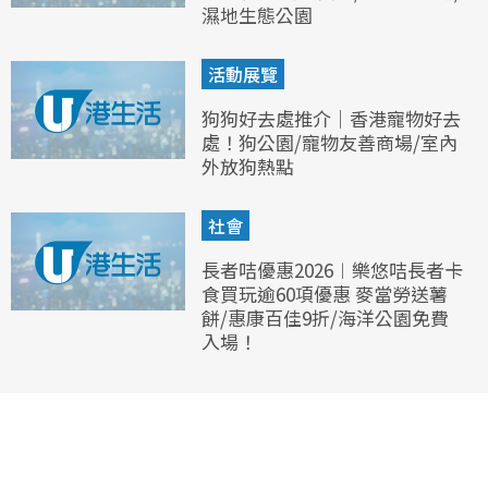
濕地生態公園
活動展覽
狗狗好去處推介｜香港寵物好去
處！狗公園/寵物友善商場/室內
外放狗熱點
社會
長者咭優惠2026︱樂悠咭長者卡
食買玩逾60項優惠 麥當勞送薯
餅/惠康百佳9折/海洋公園免費
入場！