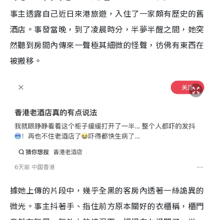
事主透露自己近日來港旅遊，入住了一家頗有歷史的舊
酒店。事發當晚，到了凌晨時分，半夢半醒之間，她突
然聽到房間內傳來一聲極其細微的怪聲，彷佛有東西在
被搬移。
據她上傳的片段中，幾乎全黑的客房內透著一絲詭異的
微光。事主抖著手、指住前方原本關好的衣櫃稱，櫃門