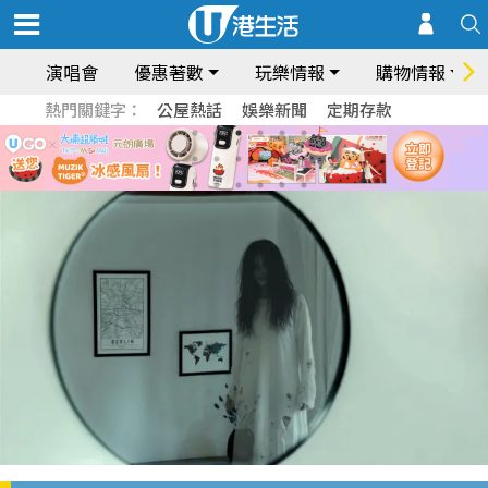
演唱會
優惠著數
玩樂情報
購物情報
熱門關鍵字：
公屋熱話
娛樂新聞
定期存款