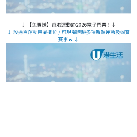
↓ 【免費送】香港運動節2026電子門票！↓
↓ 設過百運動用品攤位 / 可現場體驗多項新穎運動及觀賞
賽事🔥 ↓