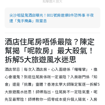
點擊圖片放大
尖沙咀猛鬼酒店曝光！801號房連爆8件恐怖事 半夜
遭「鬼手掩鼻」險窒息
酒店住尾房唔係最陰？陳定
幫揭「呢款房」最大殺氣！
拆解5大旅遊風水迷思
酒店禁忌｜每次入酒店房，心入面總係「囉囉攣」，擔
心會撞鬼？到底住尾房係咪一定最陰？入房敲門係「知
會」還是「挑釁」靈體？香港玄學大師陳定幫逐一拆解5
大旅遊風水迷思！師傅指出，住尾房不一定陰氣重，呢
先至最聚陰！師傅教你一招零成本提升個人陽氣，入房