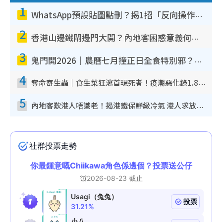
1
WhatsApp預設貼圖點刪？揭1招「反向操作」還原簡潔介面 附3步實測教學
2
香港山邊鐵閘邊門大開？內地客困惑意義何在！網民神回覆：呢種叫法理性防禦
3
鬼門開2026｜農曆七月撞正日全食特別邪？專家警告切忌做一事！揭4大禁忌+2招保平安
4
奪命寄生蟲｜食生菜狂瀉首現死者！疫潮惡化錄1.8萬宗病例 揭洗菜3大謬誤
5
內地客歎港人唔識老！揭港鐵保鮮級冷氣 港人求放過：咪投訴