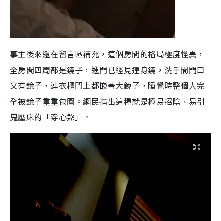
事主後來還在留言區補充，這個房間的格局極度怪異，
全房間四周都是鏡子，進門已經見連身鏡，洗手間門口
又有鏡子，連衣櫃門上都嵌著大鏡子，睡覺時整個人完
全被鏡子重重包圍。網民指出這種就是極易招陰、易引
鬼壓床的「穿心煞」。