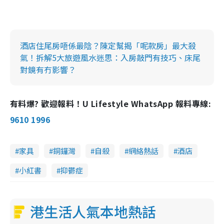
酒店住尾房唔係最陰？陳定幫揭「呢款房」最大殺
氣！拆解5大旅遊風水迷思：入房敲門有技巧、床尾
對鏡有冇影響？
有料爆? 歡迎報料！U Lifestyle WhatsApp 報料專線:
9610 1996
家具
銅鑼灣
自殺
網絡熱話
酒店
小紅書
抑鬱症
港生活人氣本地熱話