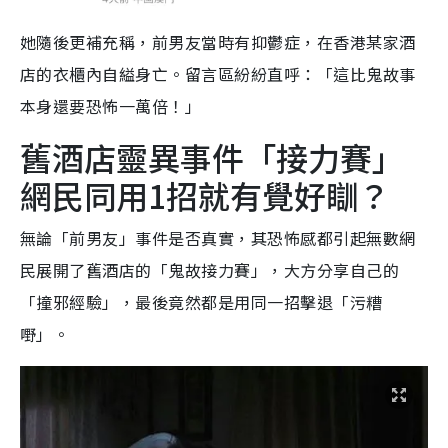
她隨後更補充稱，前男友當時有抑鬱症，在香港某家酒
店的衣櫃內自縊身亡。留言區紛紛直呼：「這比鬼故事
本身還要恐怖一萬倍！」
舊酒店靈異事件「接力賽」
網民同用1招就有覺好瞓？
無論「前男友」事件是否真實，其恐怖感都引起無數網
民展開了舊酒店的「鬼故接力賽」，大方分享自己的
「撞邪經驗」，最後竟然都是用同一招擊退「污糟
嘢」。