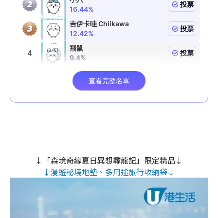
↓「森境奇緣夏日異想尋龍記」限定精品↓
↓漫遊秘境地墊、多用途旅行收納袋↓