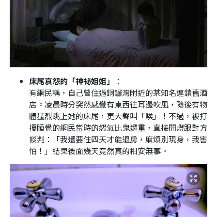
床尾哀怨的「神祕姐姐」
：
有網民稱，自己曾住過銅鑼灣附近的某知名連鎖舊酒
店。凌晨時分突然感覺有東西往耳邊吹風，隨後有物
體猛烈跳上她的床尾，更大聲叫「唉」！不過，被打
擾睡覺的網民當時的怨氣比鬼還重，直接開燈跟對方
談判：「我還要住四天才能退房，麻煩別現身，我害
怕！」結果後面幾天竟然真的相安無事。