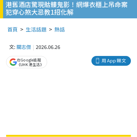
港舊酒店驚現骷髏鬼影！網爆衣櫃上吊命案
犯穿心煞大忌教1招化解
首頁
生活話題
熱話
文:
關志傑
2026.06.26
在Google追蹤
用 App 睇文
《UHK 港生活》