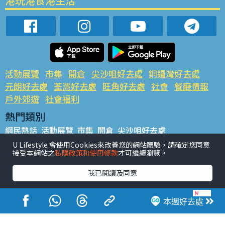
港玩港食港生活
活動展覽
市集
開倉
尖沙咀好去處
銅鑼灣好去處
元朗好去處
荃灣好去處
旺角好去處
社會
餐廳情報
戶外郊遊
社會福利
熱門類別
網民熱話
活動展覽
市集
開倉
尖沙咀好去處
銅鑼灣好去處
元朗好去處
荃灣好去處
旺角好去處
社會
U Lifestyle 會使用Cookies來改善您的網站體驗，請確定您同意
接受本網站之
私隱政策和使用條款
才可繼續瀏覽。
餐廳情報
戶外郊遊
熱門標籤
我已閱讀及同意
#UGO搵好去處
#人氣活動推介
#美食社群熱話
#親子玩樂好去處
#ULifestyle應用程式
#限時搶
本週好去處
#UJetso禮物放送
#ULifestyle商戶中心
#著數
#網絡熱話