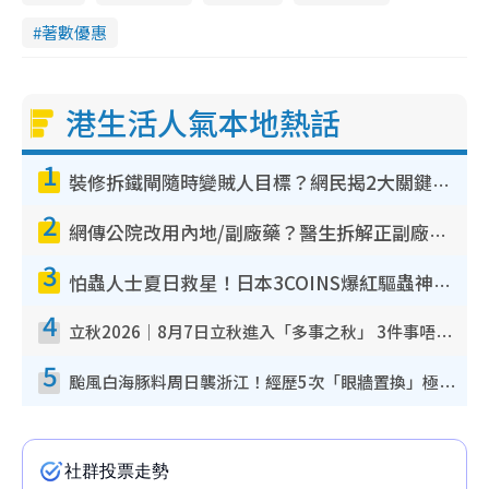
著數優惠
港生活人氣本地熱話
1
裝修拆鐵閘隨時變賊人目標？網民揭2大關鍵用途：裝新式等於白裝？附新舊鐵閘分別
2
網傳公院改用內地/副廠藥？醫生拆解正副廠分別 揭4類人換藥隨時出事
3
怕蟲人士夏日救星！日本3COINS爆紅驅蟲神器$45起 1招「全程免觸碰」輕鬆搞定小強
4
立秋2026｜8月7日立秋進入「多事之秋」 3件事唔做得！專家教6招開運 清枱頭／銀包納氣接好運
5
颱風白海豚料周日襲浙江！經歷5次「眼牆置換」極罕見 成登陸內地最長途颱風