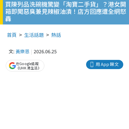
買陳列品洗碗機驚變「淘寶二手貨」？港女開
箱即聞惡臭兼見辣椒油漬！店方回應遭全網怒
轟
首頁
生活話題
熱話
文:
黃樂恩
2026.06.25
在Google追蹤
用 App 睇文
《UHK 港生活》