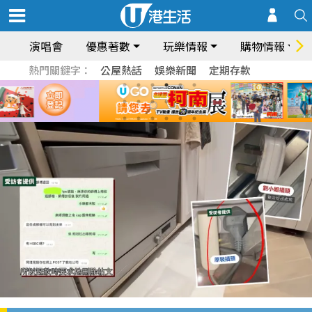
演唱會
優惠著數
玩樂情報
購物情報
熱門關鍵字：
公屋熱話
娛樂新聞
定期存款