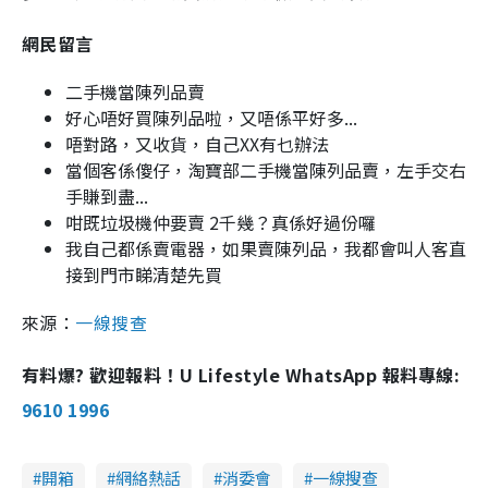
網民留言
二手機當陳列品賣
好心唔好買陳列品啦，又唔係平好多...
唔對路，又收貨，自己XX有乜辦法
當個客係傻仔，淘寶部二手機當陳列品賣，左手交右
手賺到盡...
咁既垃圾機仲要賣 2千幾？真係好過份囉
我自己都係賣電器，如果賣陳列品，我都會叫人客直
接到門市睇清楚先買
來源：
一線搜查
有料爆? 歡迎報料！U Lifestyle WhatsApp 報料專線:
9610 1996
開箱
網絡熱話
消委會
一線搜查