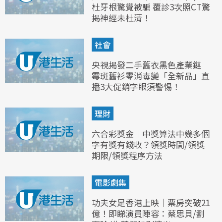
杜牙根驚覺被騙 覆診3次照CT驚
揭神經未杜清！
社會
央視揭發二手舊衣黑色產業鏈
霉斑舊衫零消毒變「全新品」直
播3大促銷字眼須警惕！
理財
六合彩獎金｜中獎算法中幾多個
字有獎有錢收？領獎時間/領獎
期限/領獎程序方法
電影劇集
功夫女足香港上映｜票房突破21
億！即睇演員陣容：蔡思貝/劉