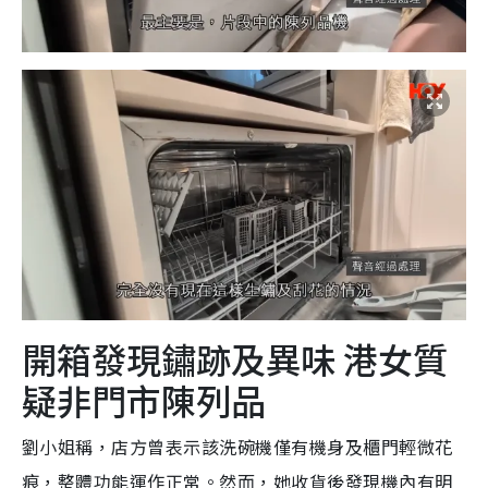
開箱發現鏽跡及異味 港女質
疑非門市陳列品
劉小姐稱，店方曾表示該洗碗機僅有機身及櫃門輕微花
痕，整體功能運作正常。然而，她收貨後發現機內有明