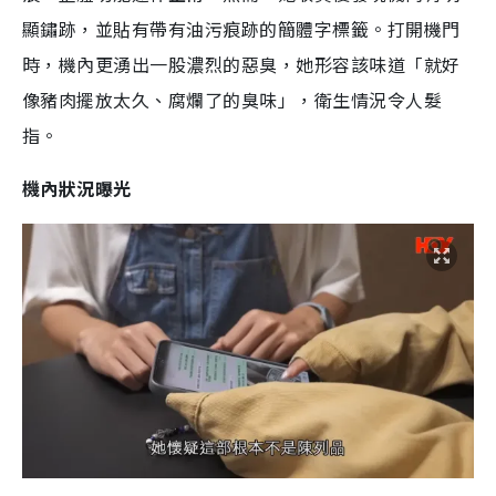
顯鏽跡，並貼有帶有油污痕跡的簡體字標籤。打開機門
時，機內更湧出一股濃烈的惡臭，她形容該味道「就好
像豬肉擺放太久、腐爛了的臭味」，衛生情況令人髮
指。
機內狀況曝光