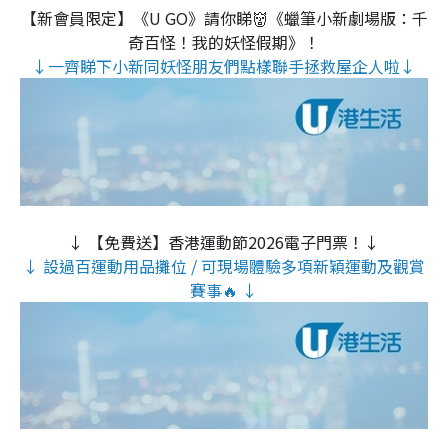
【新會員限定】《U GO》請你睇👹《蠟筆小新劇場版：千
奇百怪！我的妖怪假期》！
↓一齊睇下小新同妖怪朋友們點樣聯手拯救屋企人啦↓
↓ 【免費送】香港運動節2026電子門票！↓
↓ 設過百運動用品攤位 / 可現場體驗多項新穎運動及觀賞
賽事🔥 ↓