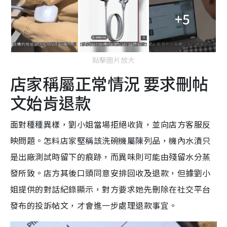
+5
點擊圖片放大
店家稱屬正常情況 要求刪帖
文始肯退款
面對種種異樣，劉小姐當場拒絕收貨，並向店方客服反
映問題。怎料店家堅稱該洗碗機屬陳列品，機內水漬只
是出廠測試時留下的痕跡，而異味則可能由殘留水分蒸
發所致。店方其後口頭同意安排回收及退款，但據劉小
姐提供的對話紀錄顯示，對方要求她先刪除在社交平台
發布的投訴帖文，才會進一步處理退款事宜。