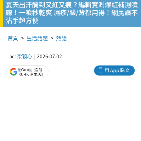
夏天出汗醃到又紅又痕？編輯實測爆紅補濕噴
霧！一噴秒乾爽 濕疹/臉/背都用得！網民讚不
沾手超方便
首頁
生活話題
熱話
文:
梁穎心
2026.07.02
在Google追蹤
用 App 睇文
《UHK 港生活》