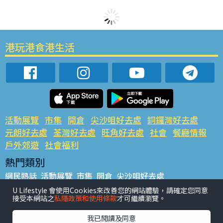
港玩港食港生活
活動展覽
市集
開倉
尖沙咀好去處
銅鑼灣好去處
元朗好去處
荃灣好去處
旺角好去處
社會
餐廳情報
戶外郊遊
社會福利
熱門類別
網民熱話
活動展覽
市集
開倉
尖沙咀好去處
銅鑼灣好去處
元朗好去處
荃灣好去處
旺角好去處
社會
U Lifestyle 會使用Cookies來改善您的網站體驗，請確定您同意
接受本網站之
私隱政策和使用條款
才可繼續瀏覽。
餐廳情報
戶外郊遊
熱門標籤
我已閱讀及同意