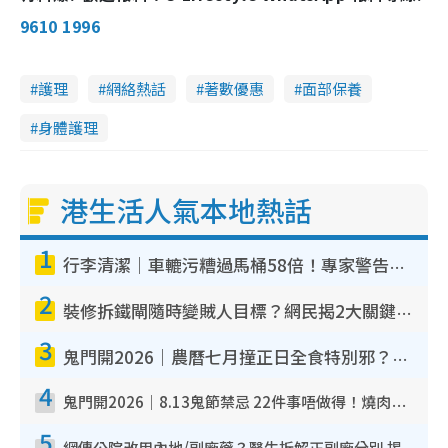
9610 1996
護理
網絡熱話
著數優惠
面部保養
身體護理
港生活人氣本地熱話
1
行李清潔｜車轆污糟過馬桶58倍！專家警告忌用酒精抹 教1招免污手除菌
2
裝修拆鐵閘隨時變賊人目標？網民揭2大關鍵用途：裝新式等於白裝？附新舊鐵閘分別
3
鬼門開2026｜農曆七月撞正日全食特別邪？專家警告切忌做一事！揭4大禁忌+2招保平安
4
鬼門開2026｜8.13鬼節禁忌 22件事唔做得！燒肉、刺身要少食？半夜勿吹口哨/打呢個電話
5