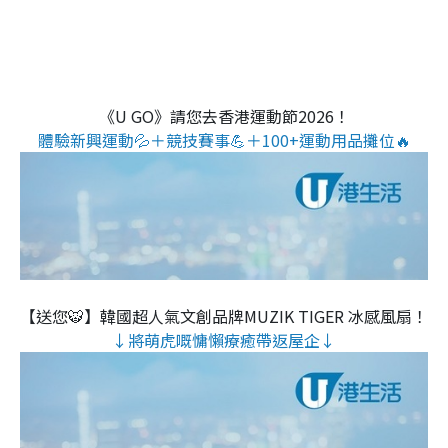
《U GO》請您去香港運動節2026！
體驗新興運動💦＋競技賽事💪＋100+運動用品攤位🔥
【送您🐯】韓國超人氣文創品牌MUZIK TIGER 冰感風扇！
↓將萌虎嘅慵懶療癒帶返屋企↓