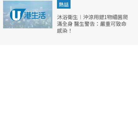
熱話
沐浴衛生︱沖涼用錯1物細菌爬
滿全身 醫生警告：嚴重可致命
感染！