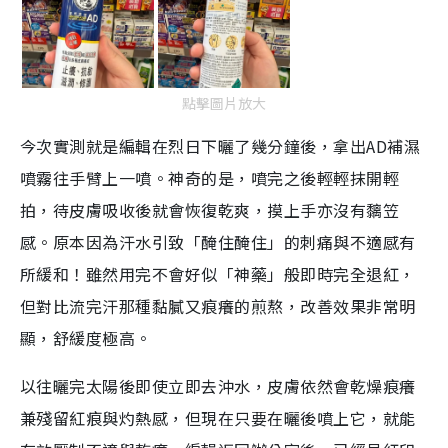
點擊圖片放大
今次實測就是編輯在烈日下曬了幾分鐘後，拿出AD補濕
噴霧往手臂上一噴。神奇的是，噴完之後輕輕抹開輕
拍，待皮膚吸收後就會恢復乾爽，摸上手亦沒有黐笠
感。原本因為汗水引致「醃住醃住」的刺痛與不適感有
所緩和！雖然用完不會好似「神藥」般即時完全退紅，
但對比流完汗那種黏膩又痕癢的煎熬，改善效果非常明
顯，舒緩度極高。
以往曬完太陽後即使立即去沖水，皮膚依然會乾燥痕癢
兼殘留紅痕與灼熱感，但現在只要在曬後噴上它，就能