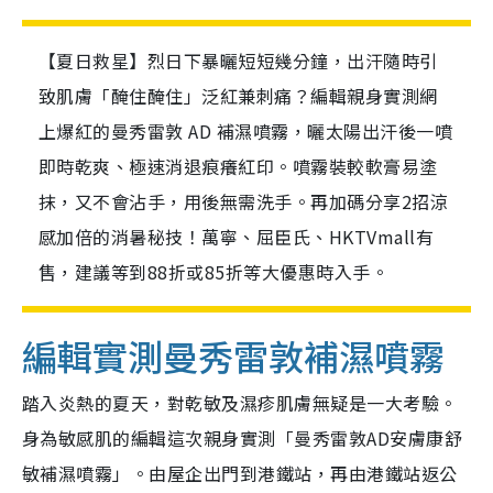
【夏日救星】烈日下暴曬短短幾分鐘，出汗隨時引
致肌膚「醃住醃住」泛紅兼刺痛？編輯親身實測網
上爆紅的曼秀雷敦 AD 補濕噴霧，曬太陽出汗後一噴
即時乾爽、極速消退痕癢紅印。噴霧裝較軟膏易塗
抹，又不會沾手，用後無需洗手。再加碼分享2招涼
感加倍的消暑秘技！萬寧、屈臣氏、HKTVmall有
售，建議等到88折或85折等大優惠時入手。
編輯實測曼秀雷敦補濕噴霧
踏入炎熱的夏天，對乾敏及濕疹肌膚無疑是一大考驗。
身為敏感肌的編輯這次親身實測「曼秀雷敦AD安膚康舒
敏補濕噴霧」。由屋企出門到港鐵站，再由港鐵站返公