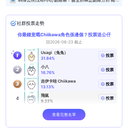
網傳公院改用內地/副廠藥？醫生拆解正副廠分別 揭4類人換藥隨時出事