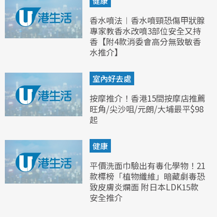
健康
香水噴法︱香水噴頸恐傷甲狀腺
專家教香水改噴3部位安全又持
香【附4款消委會高分無致敏香
水推介】
室內好去處
按摩推介！香港15間按摩店推薦
旺角/尖沙咀/元朗/大埔最平$98
起
健康
平價洗面巾驗出有毒化學物！21
款標榜「植物纖維」暗藏劇毒恐
致皮膚炎爛面 附日本LDK15款
安全推介