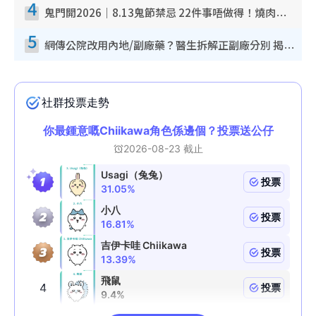
4
鬼門開2026｜8.13鬼節禁忌 22件事唔做得！燒肉、刺身要少食？半夜勿吹口哨/打呢個電話
5
網傳公院改用內地/副廠藥？醫生拆解正副廠分別 揭4類人換藥隨時出事