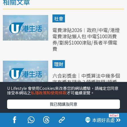
相關文章
社會
電費津貼2026︱政府/中電/港燈
電費津貼懶人包 中電$100消費
券/劏房$1000津貼/長者半價電
費
理財
六合彩獎金｜中獎算法中幾多個
字有獎有錢收？領獎時間/領獎
期限/領獎程序方法
U Lifestyle 會使用Cookies來改善您的網站體驗，請確定您同意
接受本網站之
私隱政策和使用條款
才可繼續瀏覽。
理財
我已閱讀及同意
Fusion bank富融銀行港元定存
利率高達2.70%｜2026富融銀行
本週好去處