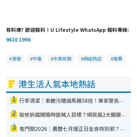
有料爆? 歡迎報料！U Lifestyle WhatsApp 報料專線:
9610 1996
港燈
中電
中東局勢
網絡熱話
電費
港生活人氣本地熱話
1
行李清潔｜車轆污糟過馬桶58倍！專家警告忌用酒精抹 教1招免污手除菌
2
裝修拆鐵閘隨時變賊人目標？網民揭2大關鍵用途：裝新式等於白裝？附新舊鐵閘分別
3
鬼門開2026｜農曆七月撞正日全食特別邪？專家警告切忌做一事！揭4大禁忌+2招保平安