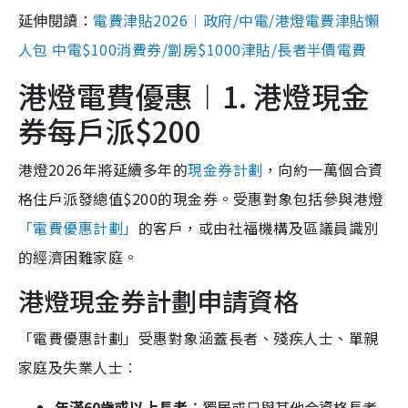
延伸閱讀：
電費津貼2026︱政府/中電/港燈電費津貼懶
人包 中電$100消費券/劏房$1000津貼/長者半價電費
港燈電費優惠︱1. 港燈現金
券每戶派$200
港燈2026年將延續多年的
現金券計劃
，向約一萬個合資
格住戶派發總值$200的現金券。受惠對象包括參與港燈
「電費優惠計劃」
的客戶，或由社福機構及區議員識別
的經濟困難家庭。
港燈現金券計劃申請資格
「電費優惠計劃」受惠對象涵蓋長者、殘疾人士、單親
家庭及失業人士︰
年滿60歲或以上長者︰
獨居或只與其他合資格長者