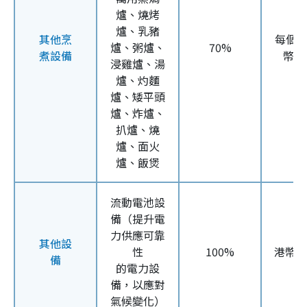
爐、燒烤
爐、乳豬
其他烹
每個
爐、粥爐、
70%
煮設備
幣5
浸雞爐、湯
爐、灼麵
爐、矮平頭
爐、炸爐、
扒爐、燒
爐、面火
爐、飯煲
流動電池設
備（提升電
力供應可靠
其他設
性
100%
港幣1
備
的電力設
備，以應對
氣候變化）