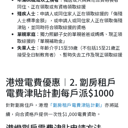
同住、正在領取或有資格領取綜援
殘疾人士︰
申請人或同住家人正在領取綜援的「傷殘
人士標準金額」，或申請人或同住家人正在領取傷殘
津貼，並同時符合領取綜援的資格
單親家庭︰
獨力照顧子女的單親爸爸或媽媽、現正領
取綜援的「單親補助金」
失業人士︰
年齡介乎15至59歲（不包括15至21歲正
接受全日制教育者）、暫時失去工作及現正領取綜援
港燈電費優惠︱2. 劏房租戶
電費津貼計劃每戶派$1000
針對劏房住戶，港燈
「劏房租戶電費津貼計劃」
亦將延
續，向合資格戶提供一次性$1,000電費資助。
港燈劏房電費津貼申請方法