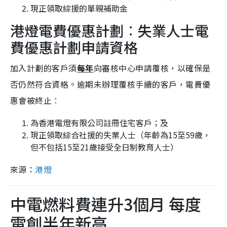
現正領取綜援的單親補助金
港燈電費優惠計劃︰失業人士電
費優惠計劃申請資格
加入計劃的客戶須
每年
向審核中心申請覆核，以確保是
否仍然符合資格。逾期未辦理覆核手續的客戶，電費優
惠會被終止︰
為香港電燈有限公司註冊住宅客戶；及
現正領取綜合社援的失業人士（年齡為15至59歲，
但不包括15至21歲接受全日制教育人士）
來源：
港燈
中電燃料費連升3個月 每度
電創半年新高