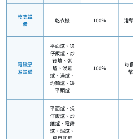
乾衣設
乾衣機
100%
港幣1
備
平面爐、煲
仔飯爐、炒
鑊爐、粥
電磁烹
每個
爐、浸雞
100%
煮設備
幣5
爐、湯爐、
灼麵爐、矮
平頭爐
平面爐、煲
仔飯爐、炒
鑊爐、電餅
爐、焗爐、
萬用蒸焗