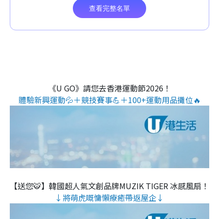
《U GO》請您去香港運動節2026！
體驗新興運動💦＋競技賽事💪＋100+運動用品攤位🔥
【送您🐯】韓國超人氣文創品牌MUZIK TIGER 冰感風扇！
↓將萌虎嘅慵懶療癒帶返屋企↓