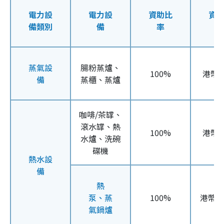
電力設
電力設
資助比
資
備類別
備
率
蒸氣設
腸粉蒸爐、
100%
港幣
備
蒸櫃、蒸爐
咖啡/茶罉、
滾水罉、熱
100%
港幣
水爐、洗碗
碟機
熱水設
備
熱
泵、
蒸
100%
港幣4
氣鍋爐