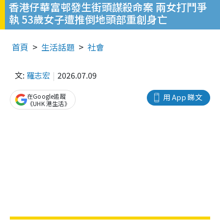
香港仔華富邨發生街頭謀殺命案 兩女打鬥爭
執 53歲女子遭推倒地頭部重創身亡
首頁
生活話題
社會
文:
羅志宏
2026.07.09
在Google追蹤
用 App 睇文
《UHK 港生活》