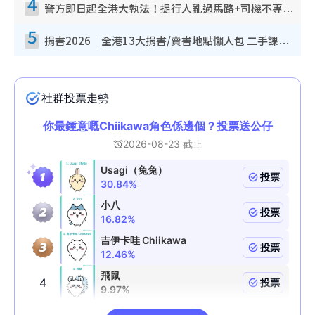
4
警方即日起全港大執法！捉行人亂過馬路+司機不專注駕駛！亂過馬路罰$2000
5
捐書2026︱全港13大捐書/賣書地點懶人包 二手課本最高$150＋舊書換免費咖啡/戲票