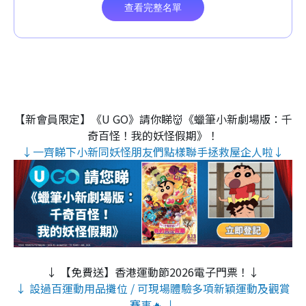
【新會員限定】《U GO》請你睇👹《蠟筆小新劇場版：千
奇百怪！我的妖怪假期》！
↓一齊睇下小新同妖怪朋友們點樣聯手拯救屋企人啦↓
↓ 【免費送】香港運動節2026電子門票！↓
↓ 設過百運動用品攤位 / 可現場體驗多項新穎運動及觀賞
賽事🔥 ↓