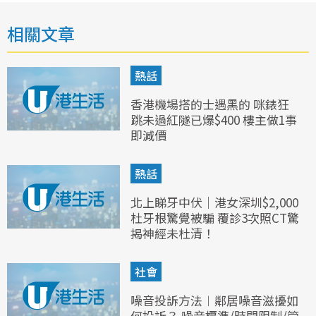
相關文章
熱話
香港機場搭的士遇黑的 咪錶狂
跳未過紅隧已爆$400 樓主做1事
即減價
熱話
北上睇牙中伏｜港女深圳$2,000
杜牙根驚覺被騙 覆診3次照CT驚
揭神經未杜清！
社會
噪音投訴方法︱鄰居噪音滋擾如
何投訴？ 噪音標準/時間限制/管