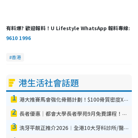
有料爆? 歡迎報料！U Lifestyle WhatsApp 報料專線:
9610 1996
香港
港生活社會話題
1
港大推賽馬會強化骨骼計劃！$100骨質密度X光檢查 完成免費運動訓練送超市禮券！附參加資格
2
長者優惠｜都會大學長者學苑9月免費課程！多媒體/微電影創作/網絡安全 附報名方法教學
3
洗牙平靚正推介2026︱全港10大牙科診所/醫院懶人包 夜診至8點/鎮靜潔牙/醫療券適用