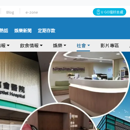
Blog
e-zone
U GO搵好去處
熱話
娛樂新聞
定期存款
情報
飲食情報
娛樂
社會
影片專區