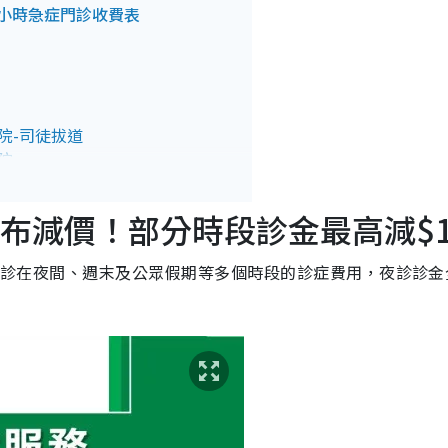
4小時急症門診收費表
院-司徒拔道
院
院/法國醫院
（明愛）
布減價！部分時段診金最高減$1
小時門診在夜間、週末及公眾假期等多個時段的診症費用，夜診診金
大學醫院
醫院-荃灣