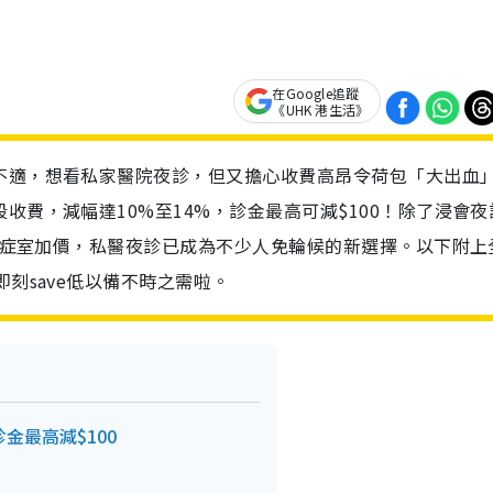
在Google追蹤
《UHK 港生活》
不適，想看私家醫院夜診，但又擔心收費高昂令荷包「大出血
收費，減幅達10%至14%，診金最高可減$100！除了浸會夜
院急症室加價，私醫夜診已成為不少人免輪候的新選擇。以下附上
即刻save低以備不時之需啦。
金最高減$100