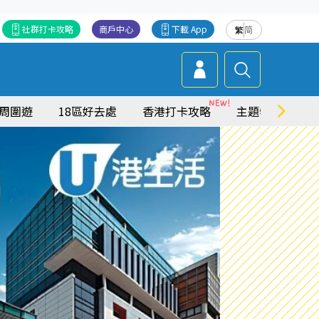
社群打卡攻略
商戶中心
下載 App
繁
简
周圍遊
18區好去處
香港打卡攻略
主題特集