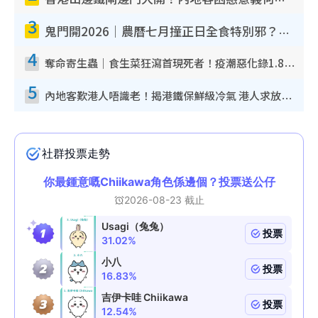
香港山邊鐵閘邊門大開？內地客困惑意義何在！網民神回覆：呢種叫法理性防禦
3
鬼門開2026｜農曆七月撞正日全食特別邪？專家警告切忌做一事！揭4大禁忌+2招保平安
4
奪命寄生蟲｜食生菜狂瀉首現死者！疫潮惡化錄1.8萬宗病例 揭洗菜3大謬誤
5
內地客歎港人唔識老！揭港鐵保鮮級冷氣 港人求放過：咪投訴