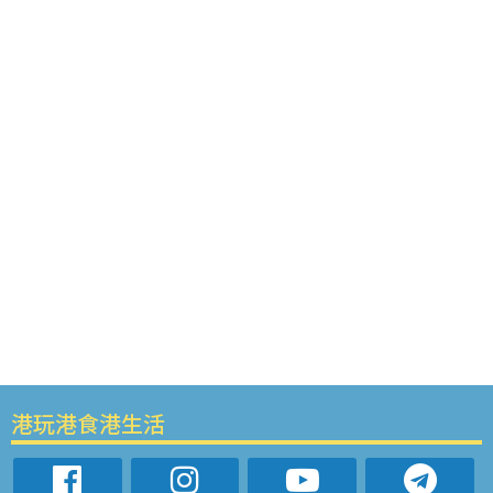
港玩港食港生活