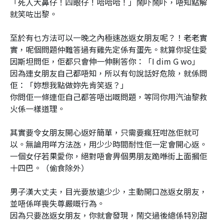
「死人大鼻仔！四眼仔！哈哈哈！」鬧吓鬧吓，唔知點解
就笑咗出黎。
至於有乜方法可以一晚之內極速氹返女朋友呢？！老老實
實，呢個問題仲難答過有雞先定係有蛋先。就算你捉住愛
因斯坦問佢，佢都只會伸一伸脷答你：「I dim G wo」
因為連女朋友自己都唔知，所以有句說話好危險，就係問
佢：「妳想我點做妳先肯笑返？」
你問佢一條連佢自己都答唔出嘅問題，等同你用汽油黎救
火係一樣道理。
其實要令女朋友開心返好簡單，只需要瘋狂咁氹佢就可
以。無論用咩方法氹，用少少時間耐性佢一定會開心返。
一個女仔若果愛你，絕對唔會畀個男朋友跪喺街上面摑佢
十四巴。（偷食除外）
男子漢大丈夫，目光要放遠少少，主動開口氹返女朋友，
並唔係咩喪失尊嚴嘅行為。
因為只要氹返女朋友，你就會發現，鬧交過後總係特別甜