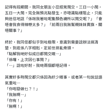
記得有段期間，我同女朋友小豆經常鬧交。三日一小鬧，
五日一大鬧。完全無預兆點發生，亦唔識點樣阻止，只能
夠迷信地諗「係咪我著咗呢隻顏色襪所以鬧交呢？」「會
唔會我食得辣嘢太多？」「前兩日我無幫襯妹妹賣旗，關
唔關事？」
終於，我同佢都似乎到咗極限，意識到需要諗辦法搞清
楚，到底係八字相剋，定前世撈亂骨頭。
「點解我哋好似成日都鬧交嘅…」
「係囉，上次因乜事鬧？」
「…」諗咗好耐，我哋兩個都唔記得。
其實好多時鬧交都只係因為好少嘅事，或者某一句說話語
氣重咗…
「你咁惡做乜？！」
「我無啊…」
「你有！」
「無啊！」