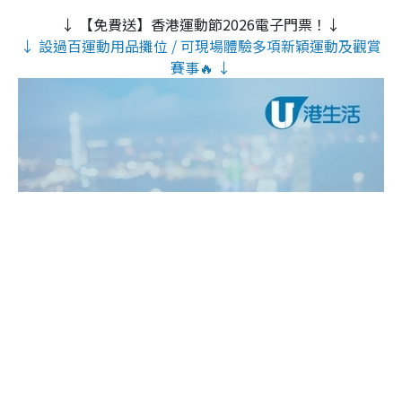
↓ 【免費送】香港運動節2026電子門票！↓
↓ 設過百運動用品攤位 / 可現場體驗多項新穎運動及觀賞
賽事🔥 ↓