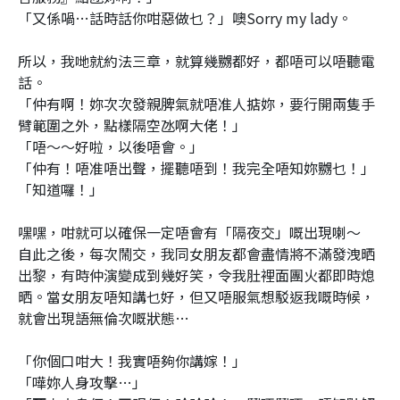
「又係喎…話時話你咁惡做乜？」噢Sorry my lady。
所以，我哋就約法三章，就算幾嬲都好，都唔可以唔聽電
話。
「仲有啊！妳次次發親脾氣就唔准人掂妳，要行開兩隻手
臂範圍之外，點樣隔空氹啊大佬！」
「唔～～好啦，以後唔會。」
「仲有！唔准唔出聲，擺聽唔到！我完全唔知妳嬲乜！」
「知道囉！」
嘿嘿，咁就可以確保一定唔會有「隔夜交」嘅出現喇～
自此之後，每次鬧交，我同女朋友都會盡情將不滿發洩晒
出黎，有時仲演變成到幾好笑，令我肚裡面團火都即時熄
晒。當女朋友唔知講乜好，但又唔服氣想駁返我嘅時候，
就會出現語無倫次嘅狀態…
「你個口咁大！我實唔夠你講嫁！」
「嘩妳人身攻擊…」