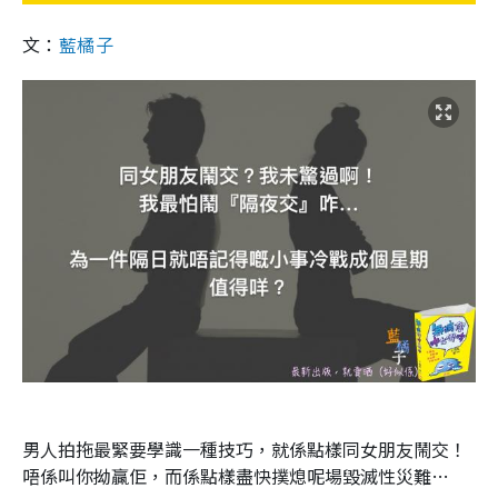
文：
藍橘子
男人拍拖最緊要學識一種技巧，就係點樣同女朋友鬧交！
唔係叫你拗贏佢，而係點樣盡快撲熄呢場毀滅性災難…