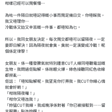
咁樣已經可以鬧餐懵…
為咗一件隔日就唔記得嘅小事而鬧足幾日交，你唔睬我，
我又唔理你…
冷戰係又攰又辛苦嘅一件事，都唔知為乜。
所以，我同女朋友決定，每次鬧交都唔可以留隔夜，一定
要即日解決！因為隔夜就會臭，臭就一定演變成冷戰！呢
個係定律黎！
女朋友，係一種發脾氣就特別鍾意CUT人線同唔聽電話嘅
生物，我問過佢點解，係咪眼火爆，綠色接聽同紅色收線
都撈亂…
佢話：「唔知點解呢，我望見你打畀我，我CUT你線心情
就會好啲！」
「咁咪隔夜囉！」
「咁你又唔氹我！」
「妳猛CUT我線，我成晚淨係對著『你已被接駁到……留
言服務』點氹妳啊！」