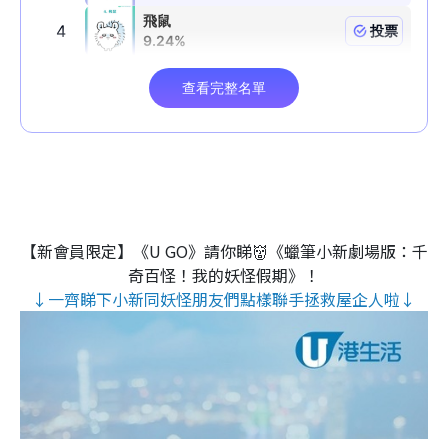
【新會員限定】《U GO》請你睇👹《蠟筆小新劇場版：千
奇百怪！我的妖怪假期》！
↓一齊睇下小新同妖怪朋友們點樣聯手拯救屋企人啦↓