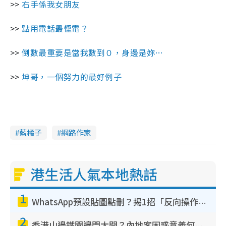
>>
右手係我女朋友
>>
點用電話最慳電？
>>
倒數最重要是當我數到０，身邊是妳…
>>
坤哥，一個努力的最好例子
藍橘子
網路作家
港生活人氣本地熱話
1
WhatsApp預設貼圖點刪？揭1招「反向操作」還原簡潔介面 附3步實測教學
2