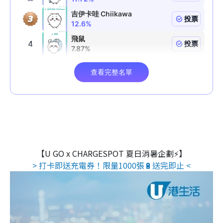
【U GO x CHARGESPOT 夏日消暑企劃⚡】
> 打卡即送充電券！限量1000張🔋送完即止 <