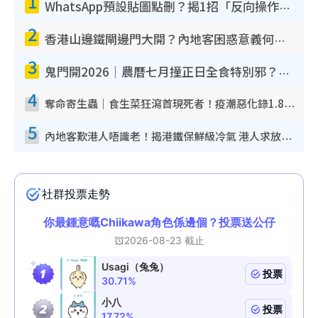
1
WhatsApp預設貼圖點刪？揭1招「反向操作」還原簡潔介面 附3步實測教學
2
香港山邊鐵閘邊門大開？內地客困惑意義何在！網民神回覆：呢種叫法理性防禦
3
鬼門開2026｜農曆七月撞正日全食特別邪？專家警告切忌做一事！揭4大禁忌+2招保平安
4
奪命寄生蟲｜食生菜狂瀉首現死者！疫潮惡化錄1.8萬宗病例 揭洗菜3大謬誤
5
內地客歎港人唔識老！揭港鐵保鮮級冷氣 港人求放過：咪投訴