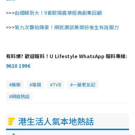
>>>
由細睇到大！9套歐陽震華經典劇集回顧
>>>
第九次夥拍陳豪！網民讚邵美琪扮後生有說服力
有料爆? 歡迎報料！U Lifestyle WhatsApp 報料專線:
9610 1996
娛樂
電視
TVB
一屋老友記
網絡熱話
港生活人氣本地熱話