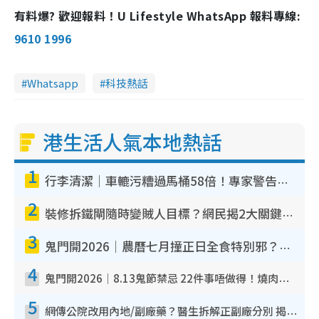
有料爆? 歡迎報料！U Lifestyle WhatsApp 報料專線:
9610 1996
Whatsapp
科技熱話
港生活人氣本地熱話
1
行李清潔｜車轆污糟過馬桶58倍！專家警告忌用酒精抹 教1招免污手除菌
2
裝修拆鐵閘隨時變賊人目標？網民揭2大關鍵用途：裝新式等於白裝？附新舊鐵閘分別
3
鬼門開2026｜農曆七月撞正日全食特別邪？專家警告切忌做一事！揭4大禁忌+2招保平安
4
鬼門開2026｜8.13鬼節禁忌 22件事唔做得！燒肉、刺身要少食？半夜勿吹口哨/打呢個電話
5
網傳公院改用內地/副廠藥？醫生拆解正副廠分別 揭4類人換藥隨時出事