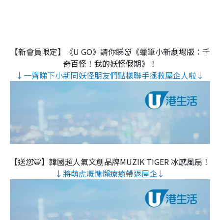
【新會員限定】《U GO》請你睇👹《蠟筆小新劇場版：千
奇百怪！我的妖怪假期》！
↓一齊睇下小新同妖怪朋友們點樣聯手拯救屋企人啦↓
【送您🐯】韓國超人氣文創品牌MUZIK TIGER 冰感風扇！
↓將萌虎嘅慵懶療癒帶返屋企↓