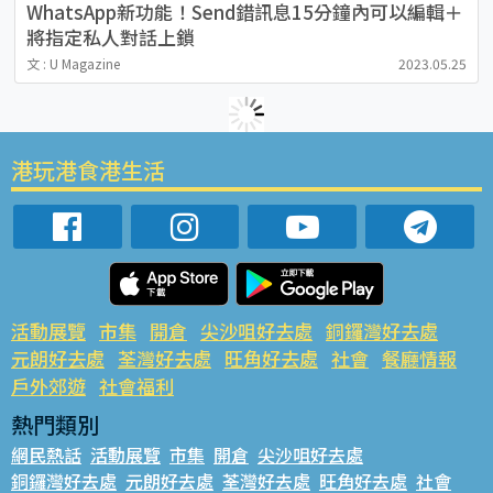
WhatsApp新功能！Send錯訊息15分鐘內可以編輯＋
將指定私人對話上鎖
文 : U Magazine
2023.05.25
港玩港食港生活
活動展覽
市集
開倉
尖沙咀好去處
銅鑼灣好去處
元朗好去處
荃灣好去處
旺角好去處
社會
餐廳情報
戶外郊遊
社會福利
熱門類別
網民熱話
活動展覽
市集
開倉
尖沙咀好去處
銅鑼灣好去處
元朗好去處
荃灣好去處
旺角好去處
社會