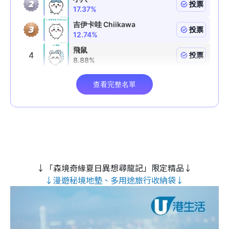
↓「森境奇緣夏日異想尋龍記」限定精品↓
↓漫遊秘境地墊、多用途旅行收納袋↓