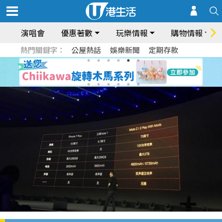
演唱會
優惠著數
玩樂情報
購物情報
熱門關鍵字：
公屋熱話
娛樂新聞
定期存款