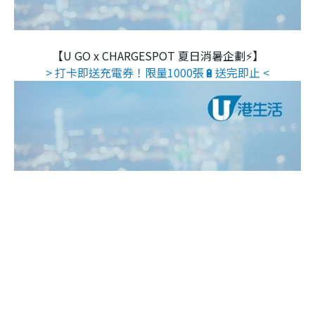
【U GO x CHARGESPOT 夏日消暑企劃⚡】
> 打卡即送充電券！限量1000張🔋送完即止 <