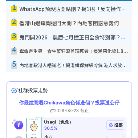
1
WhatsApp預設貼圖點刪？揭1招「反向操作」還原簡潔介面 附3步實測教學
2
香港山邊鐵閘邊門大開？內地客困惑意義何在！網民神回覆：呢種叫法理性防禦
3
鬼門開2026｜農曆七月撞正日全食特別邪？專家警告切忌做一事！揭4大禁忌+2招保平安
4
奪命寄生蟲｜食生菜狂瀉首現死者！疫潮惡化錄1.8萬宗病例 揭洗菜3大謬誤
5
內地客歎港人唔識老！揭港鐵保鮮級冷氣 港人求放過：咪投訴