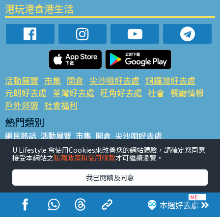
港玩港食港生活
活動展覽
市集
開倉
尖沙咀好去處
銅鑼灣好去處
元朗好去處
荃灣好去處
旺角好去處
社會
餐廳情報
戶外郊遊
社會福利
熱門類別
網民熱話
活動展覽
市集
開倉
尖沙咀好去處
銅鑼灣好去處
元朗好去處
荃灣好去處
旺角好去處
社會
U Lifestyle 會使用Cookies來改善您的網站體驗，請確定您同意
接受本網站之
私隱政策和使用條款
才可繼續瀏覽。
餐廳情報
戶外郊遊
熱門標籤
我已閱讀及同意
#UGO搵好去處
#人氣活動推介
#美食社群熱話
#親子玩樂好去處
#ULifestyle應用程式
#限時搶
本週好去處
#UJetso禮物放送
#ULifestyle商戶中心
#著數
#網絡熱話