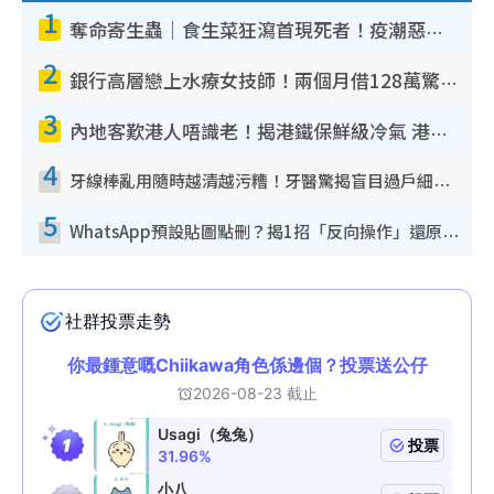
1
奪命寄生蟲｜食生菜狂瀉首現死者！疫潮惡化錄1.8萬宗病例 揭洗菜3大謬誤
2
銀行高層戀上水療女技師！兩個月借128萬驚覺「沉船」沉落火海 揭背後疑似邪教操控賣淫
3
內地客歎港人唔識老！揭港鐵保鮮級冷氣 港人求放過：咪投訴
4
牙線棒亂用隨時越清越污糟！牙醫驚揭盲目過戶細菌恐致蛀牙：呢種先係日常真保養
5
WhatsApp預設貼圖點刪？揭1招「反向操作」還原簡潔介面 附3步實測教學