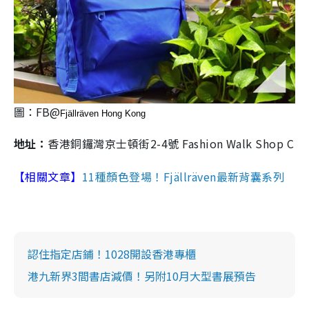
圖：FB@
Fjällräven Hong Kong
地址：
香港銅鑼灣京士頓街2-4號 Fashion Walk Shop C
【相關文章】
11種顏色登場！Fjällräven最新背囊系列
認住指定店鋪！1028開設香港專櫃
港九新界3間書店減價！另附10月大型書展預告