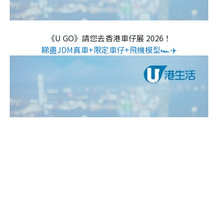
《U GO》請您去香港車仔展 2026！
睇盡JDM真車+限定車仔+飛機模型🏎️✈️