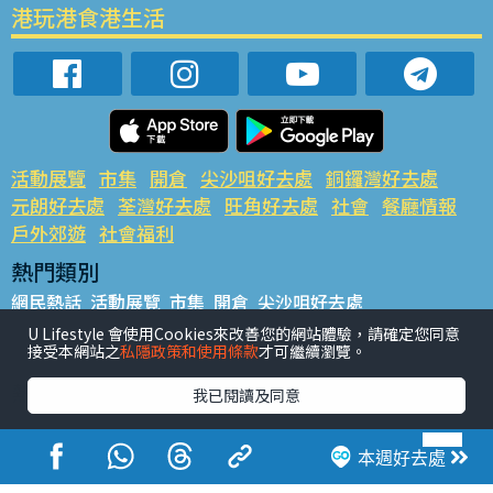
港玩港食港生活
活動展覽
市集
開倉
尖沙咀好去處
銅鑼灣好去處
元朗好去處
荃灣好去處
旺角好去處
社會
餐廳情報
戶外郊遊
社會福利
熱門類別
網民熱話
活動展覽
市集
開倉
尖沙咀好去處
銅鑼灣好去處
元朗好去處
荃灣好去處
旺角好去處
社會
U Lifestyle 會使用Cookies來改善您的網站體驗，請確定您同意
接受本網站之
私隱政策和使用條款
才可繼續瀏覽。
餐廳情報
戶外郊遊
熱門標籤
我已閱讀及同意
#UGO搵好去處
#人氣活動推介
#美食社群熱話
#親子玩樂好去處
#ULifestyle應用程式
#限時搶
本週好去處
#UJetso禮物放送
#ULifestyle商戶中心
#著數
#網絡熱話