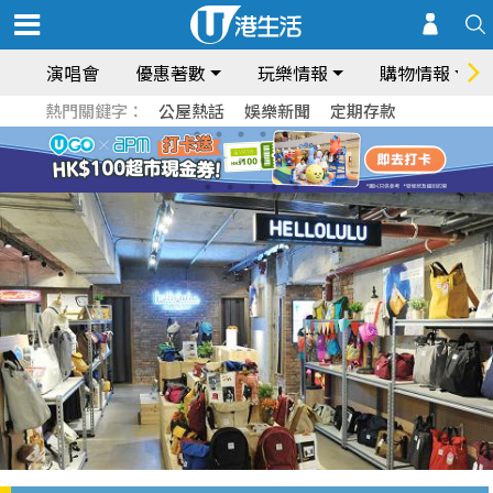
演唱會
優惠著數
玩樂情報
購物情報
熱門關鍵字：
公屋熱話
娛樂新聞
定期存款