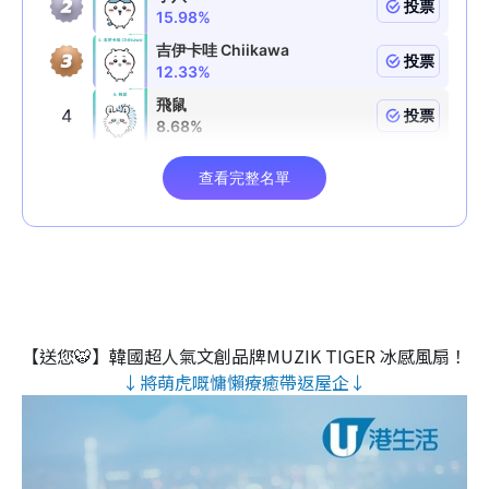
【送您🐯】韓國超人氣文創品牌MUZIK TIGER 冰感風扇！
↓將萌虎嘅慵懶療癒帶返屋企↓