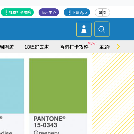
社群打卡攻略
商戶中心
下載 App
繁
简
周圍遊
18區好去處
香港打卡攻略
主題特集