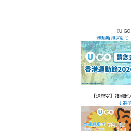
《U G
體驗新興運動💦
【送您🐯】韓國超人
↓將