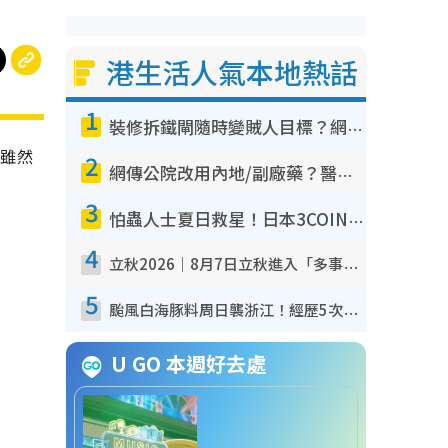
港生活人氣本地熱話
1
裝修拆鐵閘隨時變賊人目標？網民揭2大關鍵用途：裝新式等於白裝？附新舊鐵閘分別
。雖然
2
網傳公院改用內地/副廠藥？醫生拆解正副廠分別 揭4類人換藥隨時出事
3
怕蟲人士夏日救星！日本3COINS爆紅驅蟲神器$45起 1招「全程免觸碰」輕鬆搞定小強
4
立秋2026｜8月7日立秋進入「多事之秋」 3件事唔做得！專家教6招開運 清枱頭／銀包納氣接好運
5
颱風白海豚料周日襲浙江！經歷5次「眼牆置換」極罕見 成登陸內地最長途颱風
U GO 本週好去處