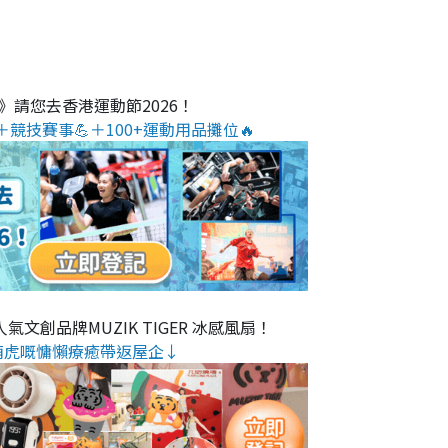
O》請您去香港運動節2026！
＋競技賽事💪＋100+運動用品攤位🔥
氣文創品牌MUZIK TIGER 冰感風扇！
萌虎嘅慵懶療癒帶返屋企↓