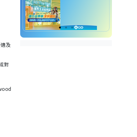
舒適及
形成對
wood