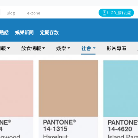
Blog
e-zone
U GO搵好去處
熱話
娛樂新聞
定期存款
情報
飲食情報
娛樂
社會
影片專區