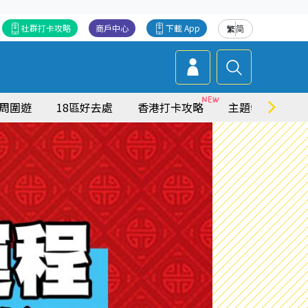
社群打卡攻略
商戶中心
下載 App
繁
简
周圍遊
18區好去處
香港打卡攻略
主題特集