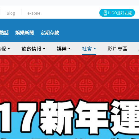
Blog
e-zone
U GO搵好去處
熱話
娛樂新聞
定期存款
情報
飲食情報
娛樂
社會
影片專區