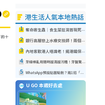
港生活人氣本地熱話
1
奪命寄生蟲｜食生菜狂瀉首現死者！疫潮惡化錄1.8萬宗病例 揭洗菜3大謬誤
下的十
2
銀行高層戀上水療女技師！兩個月借128萬驚覺「沉船」沉落火海 揭背後疑似邪教操控賣淫
3
內地客歎港人唔識老！揭港鐵保鮮級冷氣 港人求放過：咪投訴
4
牙線棒亂用隨時越清越污糟！牙醫驚揭盲目過戶細菌恐致蛀牙：呢種先係日常真保養
5
WhatsApp預設貼圖點刪？揭1招「反向操作」還原簡潔介面 附3步實測教學
U GO 本週好去處