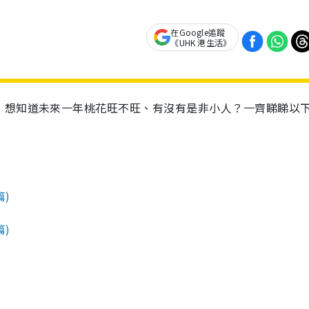
在Google追蹤
《UHK 港生活》
，想知道未來一年桃花旺不旺、有沒有是非小人？一齊睇睇以
篇)
篇)