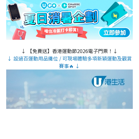
↓ 【免費送】香港運動節2026電子門票！↓
↓ 設過百運動用品攤位 / 可現場體驗多項新穎運動及觀賞
賽事🔥 ↓