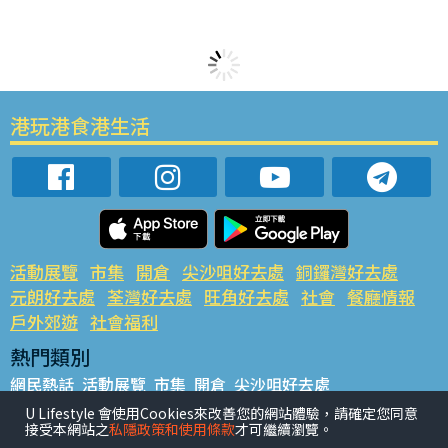
港玩港食港生活
活動展覽
市集
開倉
尖沙咀好去處
銅鑼灣好去處
元朗好去處
荃灣好去處
旺角好去處
社會
餐廳情報
戶外郊遊
社會福利
熱門類別
網民熱話
活動展覽
市集
開倉
尖沙咀好去處
銅鑼灣好去處
元朗好去處
荃灣好去處
旺角好去處
社會
U Lifestyle 會使用Cookies來改善您的網站體驗，請確定您同意
接受本網站之
私隱政策和使用條款
才可繼續瀏覽。
餐廳情報
戶外郊遊