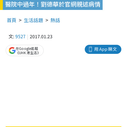
醫院中過年！劉德華於官網親述病情
首頁
生活話題
熱話
文:
9527
2017.01.23
在Google追蹤
用 App 睇文
《UHK 港生活》