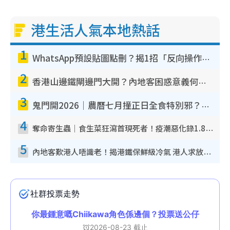
港生活人氣本地熱話
1
WhatsApp預設貼圖點刪？揭1招「反向操作」還原簡潔介面 附3步實測教學
2
香港山邊鐵閘邊門大開？內地客困惑意義何在！網民神回覆：呢種叫法理性防禦
3
鬼門開2026｜農曆七月撞正日全食特別邪？專家警告切忌做一事！揭4大禁忌+2招保平安
4
奪命寄生蟲｜食生菜狂瀉首現死者！疫潮惡化錄1.8萬宗病例 揭洗菜3大謬誤
5
內地客歎港人唔識老！揭港鐵保鮮級冷氣 港人求放過：咪投訴