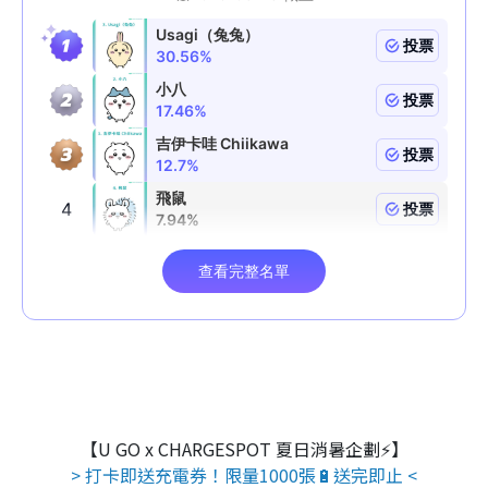
【U GO x CHARGESPOT 夏日消暑企劃⚡】
> 打卡即送充電券！限量1000張🔋送完即止 <