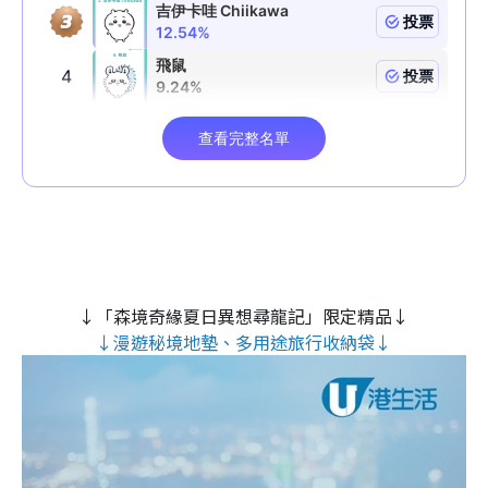
↓「森境奇緣夏日異想尋龍記」限定精品↓
↓漫遊秘境地墊、多用途旅行收納袋↓