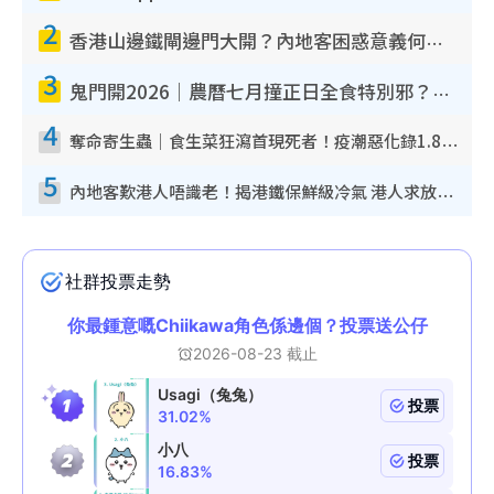
2
香港山邊鐵閘邊門大開？內地客困惑意義何在！網民神回覆：呢種叫法理性防禦
3
鬼門開2026｜農曆七月撞正日全食特別邪？專家警告切忌做一事！揭4大禁忌+2招保平安
4
奪命寄生蟲｜食生菜狂瀉首現死者！疫潮惡化錄1.8萬宗病例 揭洗菜3大謬誤
5
內地客歎港人唔識老！揭港鐵保鮮級冷氣 港人求放過：咪投訴