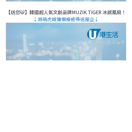
【送您🐯】韓國超人氣文創品牌MUZIK TIGER 冰感風扇！
↓將萌虎嘅慵懶療癒帶返屋企↓