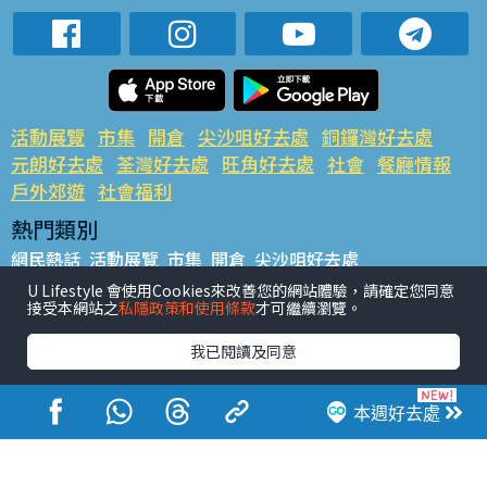
活動展覽
市集
開倉
尖沙咀好去處
銅鑼灣好去處
元朗好去處
荃灣好去處
旺角好去處
社會
餐廳情報
戶外郊遊
社會福利
熱門類別
網民熱話
活動展覽
市集
開倉
尖沙咀好去處
銅鑼灣好去處
元朗好去處
荃灣好去處
旺角好去處
社會
U Lifestyle 會使用Cookies來改善您的網站體驗，請確定您同意
接受本網站之
私隱政策和使用條款
才可繼續瀏覽。
餐廳情報
戶外郊遊
熱門標籤
我已閱讀及同意
#UGO搵好去處
#人氣活動推介
#美食社群熱話
#親子玩樂好去處
#ULifestyle應用程式
#限時搶
本週好去處
#UJetso禮物放送
#ULifestyle商戶中心
#著數
#網絡熱話
香港經濟日報版權所有©2026