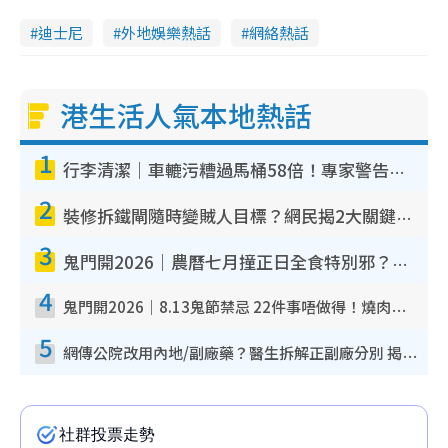
迪士尼
外地娛樂熱話
網絡熱話
港生活人氣本地熱話
1
行李清潔｜車轆污糟過馬桶58倍！專家警告忌用酒精抹 教1招免污手除菌
2
裝修拆鐵閘隨時變賊人目標？網民揭2大關鍵用途：裝新式等於白裝？附新舊鐵閘分別
3
鬼門開2026｜農曆七月撞正日全食特別邪？專家警告切忌做一事！揭4大禁忌+2招保平安
4
鬼門開2026｜8.13鬼節禁忌 22件事唔做得！燒肉、刺身要少食？半夜勿吹口哨/打呢個電話
5
網傳公院改用內地/副廠藥？醫生拆解正副廠分別 揭4類人換藥隨時出事