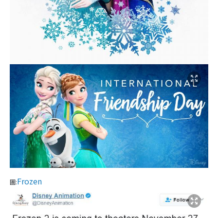
Frozen
圖: