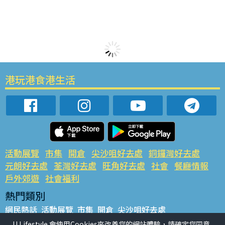
港玩港食港生活
活動展覽
市集
開倉
尖沙咀好去處
銅鑼灣好去處
元朗好去處
荃灣好去處
旺角好去處
社會
餐廳情報
戶外郊遊
社會福利
熱門類別
網民熱話
活動展覽
市集
開倉
尖沙咀好去處
銅鑼灣好去處
元朗好去處
荃灣好去處
旺角好去處
社會
U Lifestyle 會使用Cookies來改善您的網站體驗，請確定您同意