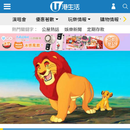
演唱會
優惠著數
玩樂情報
購物情報
熱門關鍵字：
公屋熱話
娛樂新聞
定期存款