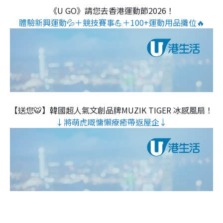
《U GO》請您去香港運動節2026！
體驗新興運動💦＋競技賽事💪＋100+運動用品攤位🔥
【送您🐯】韓國超人氣文創品牌MUZIK TIGER 冰感風扇！
↓將萌虎嘅慵懶療癒帶返屋企↓