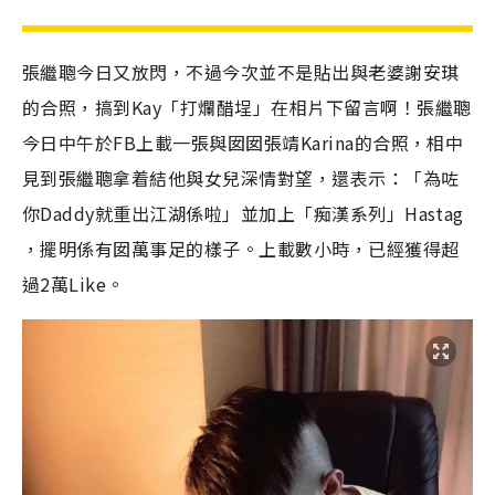
張繼聰今日又放閃，不過今次並不是貼出與老婆謝安琪
的合照，搞到Kay「打爛醋埕」在相片下留言啊！張繼聰
今日中午於FB上載一張與囡囡張靖Karina的合照，相中
見到張繼聰拿着結他與女兒深情對望，還表示：「為咗
你Daddy就重出江湖係啦」並加上「痴漢系列」Hastag
，擺明係有囡萬事足的樣子。上載數小時，已經獲得超
過2萬Like。