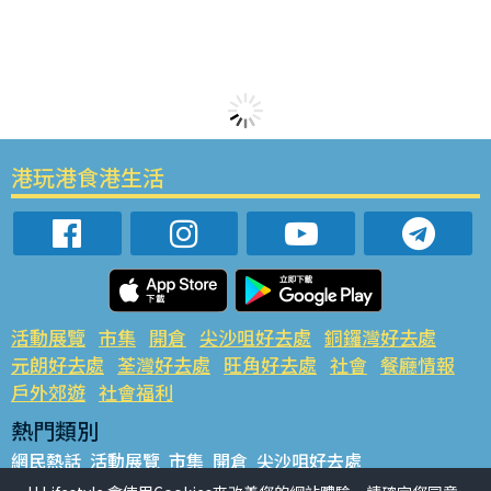
港玩港食港生活
活動展覽
市集
開倉
尖沙咀好去處
銅鑼灣好去處
元朗好去處
荃灣好去處
旺角好去處
社會
餐廳情報
戶外郊遊
社會福利
熱門類別
網民熱話
活動展覽
市集
開倉
尖沙咀好去處
銅鑼灣好去處
元朗好去處
荃灣好去處
旺角好去處
社會