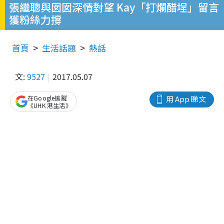
張繼聰與囡囡深情對望 Kay「打爛醋埕」留言
獲粉絲力撐
首頁
生活話題
熱話
文:
9527
2017.05.07
在Google追蹤
用 App 睇文
《UHK 港生活》