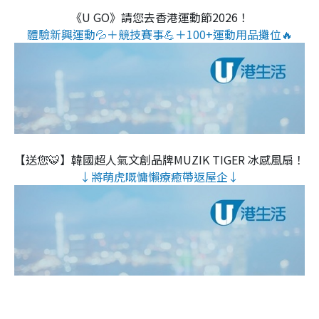
《U GO》請您去香港運動節2026！
體驗新興運動💦＋競技賽事💪＋100+運動用品攤位🔥
【送您🐯】韓國超人氣文創品牌MUZIK TIGER 冰感風扇！
↓將萌虎嘅慵懶療癒帶返屋企↓