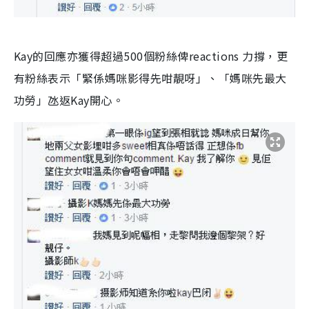
Kay的回應亦獲得超過500個粉絲俾reactions 力撐，更
有粉絲表示「緊係媽咪影得先咁靚呀」、「媽咪先最大
功勞」氹返Kay開心。