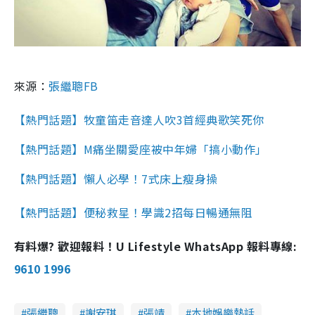
來源：
張繼聰FB
【熱門話題】牧童笛走音達人吹3首經典歌笑死你
【熱門話題】M痛坐關愛座被中年婦「搞小動作」
【熱門話題】懶人必學！7式床上瘦身操
【熱門話題】便秘救星！學識2招每日暢通無阻
有料爆? 歡迎報料！U Lifestyle WhatsApp 報料專線:
9610 1996
張繼聰
謝安琪
張靖
本地娛樂熱話