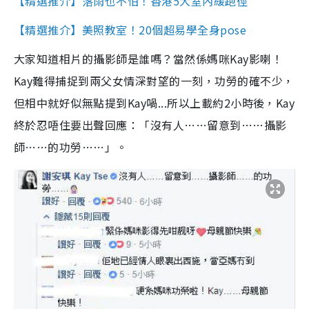
【精選推介】落雨也不怕！香港5大室內緩跑徑
【精選推介】美照教室！20個超易學全身pose
大家知道相片的攝影師是誰嗎？當然係媽咪Kay影喇！
Kay難得捕捉到兩父女情深對望的一刻，功勞的確不少，
但相中就好似無點提到Kay喎...所以上載約2小時後，Kay
終於忍唔住要出聲回應：「沒有人……留意到……攝影
師……的功勞……」。