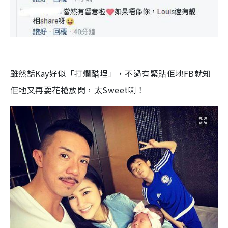
雖然話Kay好似「打爛醋埕」，不過有緊貼佢地FB就知
佢地又再耍花槍放閃，太Sweet喇！