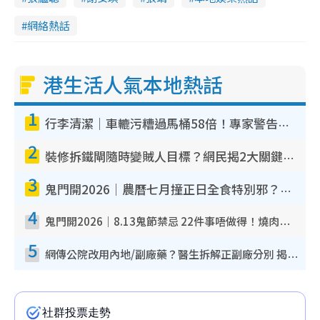
網絡熱話
港生活人氣本地熱話
1
行李清潔｜車轆污糟過馬桶58倍！專家警告忌用酒精抹 教1招免污手除菌
2
裝修拆鐵閘隨時變賊人目標？網民揭2大關鍵用途：裝新式等於白裝？附新舊鐵閘分別
3
鬼門開2026｜農曆七月撞正日全食特別邪？專家警告切忌做一事！揭4大禁忌+2招保平安
4
鬼門開2026｜8.13鬼節禁忌 22件事唔做得！燒肉、刺身要少食？半夜勿吹口哨/打呢個電話
5
網傳公院改用內地/副廠藥？醫生拆解正副廠分別 揭4類人換藥隨時出事