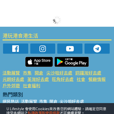
港玩港食港生活
活動展覽
市集
開倉
尖沙咀好去處
銅鑼灣好去處
元朗好去處
荃灣好去處
旺角好去處
社會
餐廳情報
戶外郊遊
社會福利
熱門類別
網民熱話
活動展覽
市集
開倉
尖沙咀好去處
銅鑼灣好去處
元朗好去處
荃灣好去處
旺角好去處
社會
U Lifestyle 會使用Cookies來改善您的網站體驗，請確定您同意
接受本網站之
私隱政策和使用條款
才可繼續瀏覽。
餐廳情報
戶外郊遊