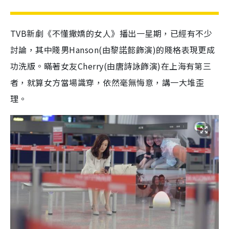
TVB新劇《不懂撒嬌的女人》播出一星期，已經有不少
討論，其中賤男Hanson(由黎諾懿飾演)的賤格表現更成
功洗版。暪著女友Cherry(由唐詩詠飾演)在上海有第三
者，就算女方當場識穿，依然毫無悔意，講一大堆歪
理。