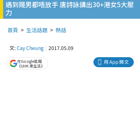
遇到賤男都唔放手 唐詩詠講出30+港女5大壓
力
首頁
生活話題
熱話
文:
Cay Cheung
2017.05.09
在Google追蹤
用 App 睇文
《UHK 港生活》