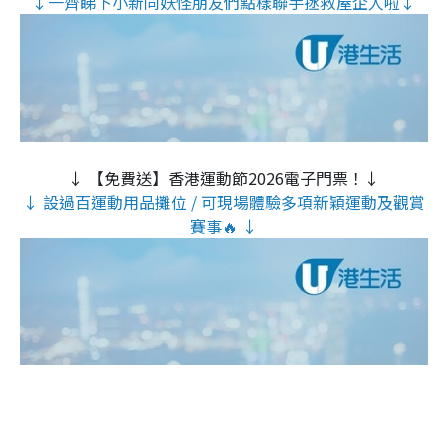
↓一齊睇下小新同妖怪朋友們點樣聯手拯救屋企人啦↓
↓ 【免費送】香港運動節2026電子門票！↓
↓ 設過百運動用品攤位 / 可現場體驗多項新穎運動及觀賞
賽事🔥 ↓