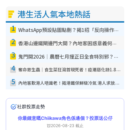
港生活人氣本地熱話
1
WhatsApp預設貼圖點刪？揭1招「反向操作」還原簡潔介面 附3步實測教學
2
香港山邊鐵閘邊門大開？內地客困惑意義何在！網民神回覆：呢種叫法理性防禦
3
鬼門開2026｜農曆七月撞正日全食特別邪？專家警告切忌做一事！揭4大禁忌+2招保平安
4
奪命寄生蟲｜食生菜狂瀉首現死者！疫潮惡化錄1.8萬宗病例 揭洗菜3大謬誤
5
內地客歎港人唔識老！揭港鐵保鮮級冷氣 港人求放過：咪投訴