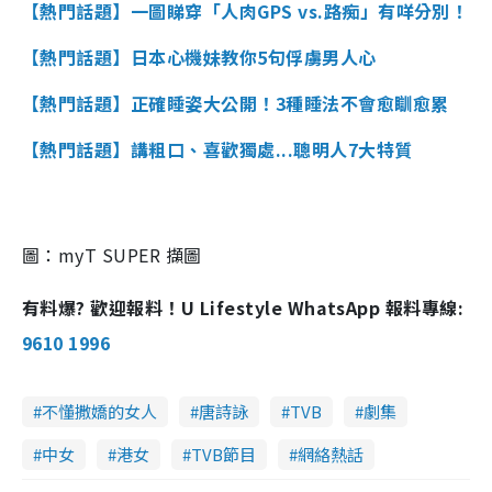
【熱門話題】一圖睇穿「人肉GPS vs.路痴」有咩分別！
【熱門話題】日本心機妹教你5句俘虜男人心
【熱門話題】正確睡姿大公開！3種睡法不會愈瞓愈累
【熱門話題】講粗口、喜歡獨處...聰明人7大特質
圖：myT SUPER 擷圖
有料爆? 歡迎報料！U Lifestyle WhatsApp 報料專線:
9610 1996
不懂撒嬌的女人
唐詩詠
TVB
劇集
中女
港女
TVB節目
網絡熱話