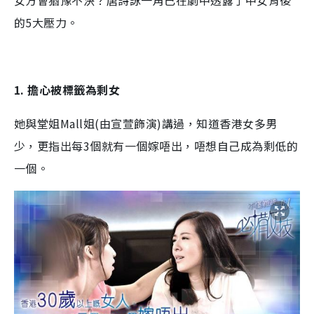
女方會猶豫不決？唐詩詠一角已在劇中透露了中女背後
的5大壓力。
1. 擔心被標籤為剩女
她與堂姐Mall姐(由宣萱飾演)講過，知道香港女多男
少，更指出每3個就有一個嫁唔出，唔想自己成為剩低的
一個。