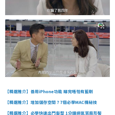
【精選推介】善用iPhone功能 睇完唔怕有藍剔
【精選推介】增加儲存空間？7個必學MAC機秘技
【精選推介】必學快速出門髮型 1分鐘綁氣質扇形髻