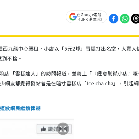
在Google追蹤
《UHK 港生活》
a」不獲西九龍中心續租，小店以「5元2球」雪糕打出名堂，大賣人
感到不捨。
間雪糕店「雪糕達人」的訪問報道，並寫上「『鍾意幫襯小店』嘅
友都覺得發帖者是在暗寸雪糕店「Ice cha cha」，引起
低道歉網民繼續俾嬲