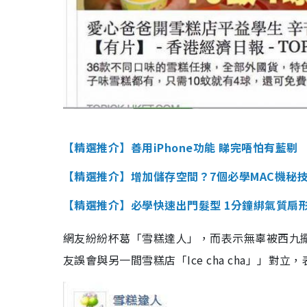
【精選推介】善用iPhone功能 睇完唔怕有藍剔
【精選推介】增加儲存空間？7個必學MAC機秘
【精選推介】必學快速出門髮型
1分鐘綁氣質扇
網友紛紛杯葛「雪糕達人」，而表示無辜被西九擺上
友誤會與另一間雪糕店「Ice cha cha」」對