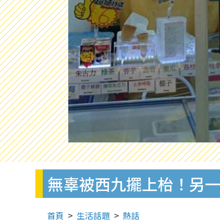
無辜被西九擺上枱！另
首頁
生活話題
熱話