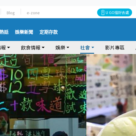
Blog
e-zone
U GO搵好去處
熱話
娛樂新聞
定期存款
情報
飲食情報
娛樂
社會
影片專區