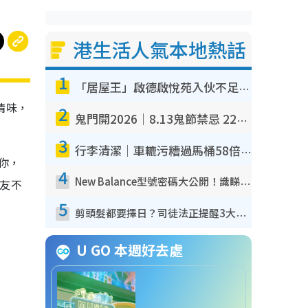
港生活人氣本地熱話
1
「居屋王」啟德啟悅苑入伙不足一年淪甩漏之王！插頭噴火花致大停電 多戶業主全屋家電報銷
情味，
2
鬼門開2026｜8.13鬼節禁忌 22件事唔做得！燒肉、刺身要少食？半夜勿吹口哨/打呢個電話
3
行李清潔｜車轆污糟過馬桶58倍！專家警告忌用酒精抹 教1招免污手除菌
你，
4
New Balance型號密碼大公開！識睇2個數字買鞋秒知功能免中伏 附5大熱門鞋款
網友不
5
剪頭髮都要擇日？司徒法正提醒3大禁忌日子 隨時剪走財運！呢日剪髮恐「剪壽命」？
U GO 本週好去處