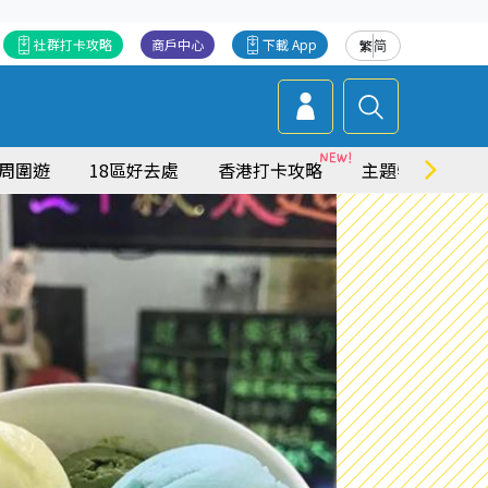
社群打卡攻略
商戶中心
下載 App
繁
简
周圍遊
18區好去處
香港打卡攻略
主題特集