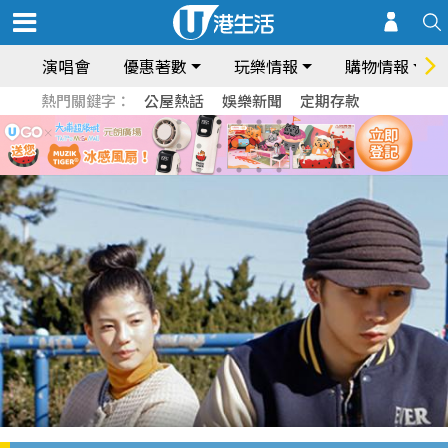
演唱會
優惠著數
玩樂情報
購物情報
熱門關鍵字：
公屋熱話
娛樂新聞
定期存款