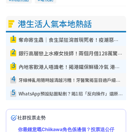
港生活人氣本地熱話
1
奪命寄生蟲｜食生菜狂瀉首現死者！疫潮惡化錄1.8萬宗病例 揭洗菜3大謬誤
2
銀行高層戀上水療女技師！兩個月借128萬驚覺「沉船」沉落火海 揭背後疑似邪教操控賣淫
3
內地客歎港人唔識老！揭港鐵保鮮級冷氣 港人求放過：咪投訴
4
牙線棒亂用隨時越清越污糟！牙醫驚揭盲目過戶細菌恐致蛀牙：呢種先係日常真保養
5
WhatsApp預設貼圖點刪？揭1招「反向操作」還原簡潔介面 附3步實測教學