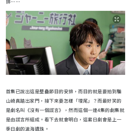
排……
首集已說出這是整蠱節目的安排，而目的就是要拍到騙
山崎真踏出家門，接下來要怎樣「埋尾」？而最好笑的
是劇名叫《沒有一個謊言》，然而這個一連4集的劇集就
是由謊言所組成。看下去就會明白，這套日劇會是上一
季日劇的滄海遺珠。