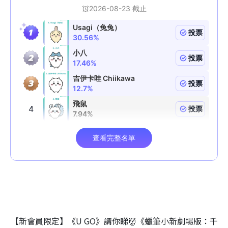
【新會員限定】《U GO》請你睇👹《蠟筆小新劇場版：千