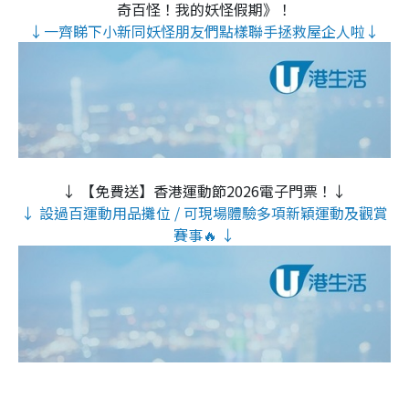
奇百怪！我的妖怪假期》！
↓一齊睇下小新同妖怪朋友們點樣聯手拯救屋企人啦↓
↓ 【免費送】香港運動節2026電子門票！↓
↓ 設過百運動用品攤位 / 可現場體驗多項新穎運動及觀賞
賽事🔥 ↓