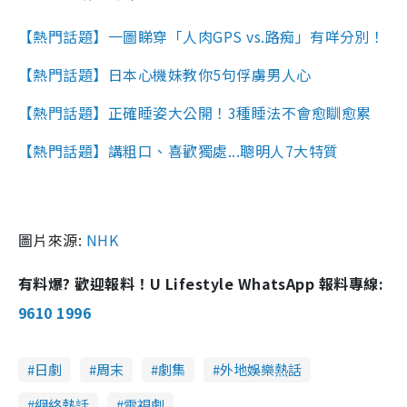
【熱門話題】一圖睇穿「人肉GPS vs.路痴」有咩分別！
【熱門話題】日本心機妹教你5句俘虜男人心
【熱門話題】正確睡姿大公開！3種睡法不會愈瞓愈累
【熱門話題】講粗口、喜歡獨處...聰明人7大特質
圖片來源:
NHK
有料爆? 歡迎報料！U Lifestyle WhatsApp 報料專線:
9610 1996
日劇
周末
劇集
外地娛樂熱話
網絡熱話
電視劇