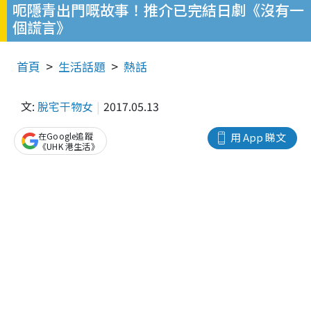
呃隱青出門嘅故事！推介已完結日劇《沒有一
個謊言》
首頁
生活話題
熱話
文:
脫宅干物女
2017.05.13
在Google追蹤
用 App 睇文
《UHK 港生活》