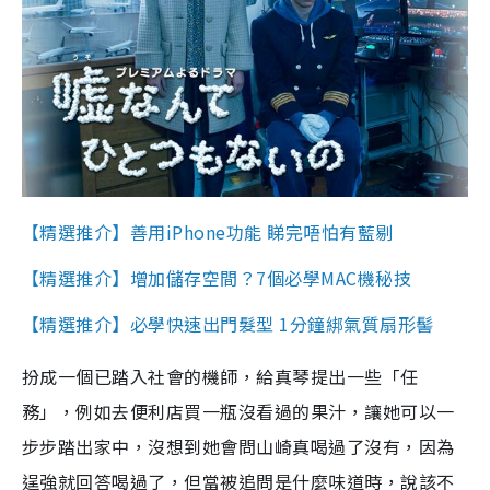
【精選推介】善用iPhone功能 睇完唔怕有藍剔
【精選推介】增加儲存空間？7個必學MAC機秘技
【精選推介】必學快速出門髮型 1分鐘綁氣質扇形髻
扮成一個已踏入社會的機師，給真琴提出一些「任
務」，例如去便利店買一瓶沒看過的果汁，讓她可以一
步步踏出家中，沒想到她會問山崎真喝過了沒有，因為
逞強就回答喝過了，但當被追問是什麼味道時，說該不