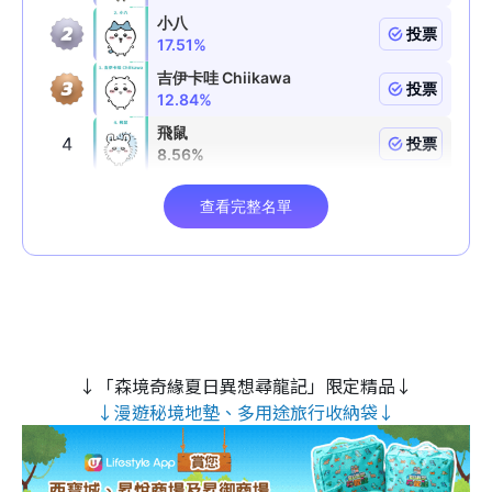
↓「森境奇緣夏日異想尋龍記」限定精品↓
↓漫遊秘境地墊、多用途旅行收納袋↓