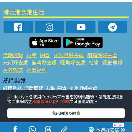
港玩港食港生活
活動展覽
市集
開倉
尖沙咀好去處
銅鑼灣好去處
元朗好去處
荃灣好去處
旺角好去處
社會
餐廳情報
戶外郊遊
社會福利
熱門類別
網民熱話
活動展覽
市集
開倉
尖沙咀好去處
銅鑼灣好去處
元朗好去處
荃灣好去處
旺角好去處
社會
U Lifestyle 會使用Cookies來改善您的網站體驗，請確定您同意
接受本網站之
私隱政策和使用條款
才可繼續瀏覽。
餐廳情報
戶外郊遊
熱門標籤
我已閱讀及同意
#UGO搵好去處
#人氣活動推介
#美食社群熱話
#親子玩樂好去處
#ULifestyle應用程式
#限時搶
本週好去處