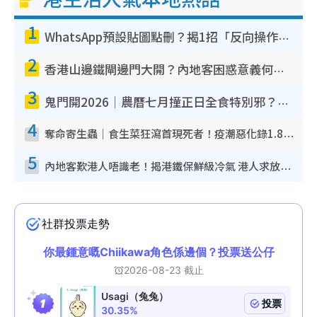
1
WhatsApp預設貼圖點刪？揭1招「反向操作」還原簡潔介面 附3步實測教學
2
香港山邊鐵閘邊門大開？內地客困惑意義何在！網民神回覆：呢種叫法理性防禦
3
鬼門開2026｜農曆七月撞正日全食特別邪？專家警告切忌做一事！揭4大禁忌+2招保平安
4
奪命寄生蟲｜食生菜狂瀉首現死者！疫潮惡化錄1.8萬宗病例 揭洗菜3大謬誤
5
內地客歎港人唔識老！揭港鐵保鮮級冷氣 港人求放過：咪投訴