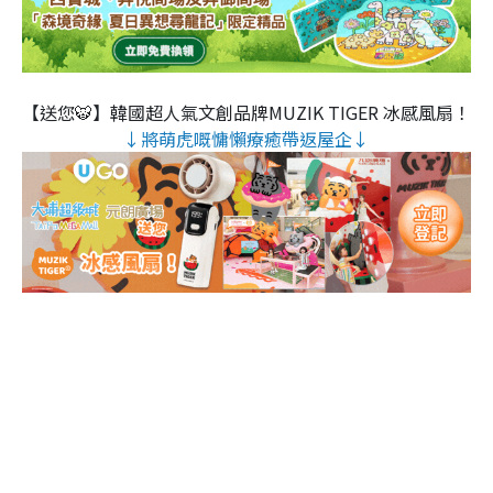
【送您🐯】韓國超人氣文創品牌MUZIK TIGER 冰感風扇！
↓將萌虎嘅慵懶療癒帶返屋企↓