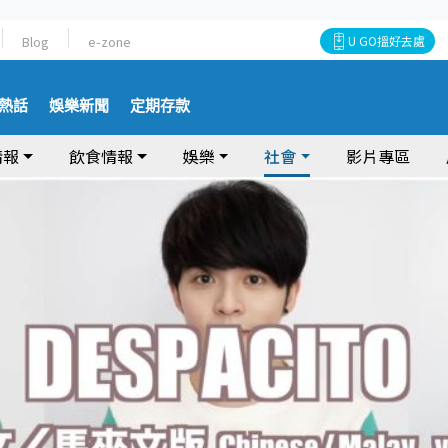
Blog
e-zone
U GO搵好去處
熱話
娛樂新聞
定期存款
情報
飲食情報
娛樂
社會
影片專區