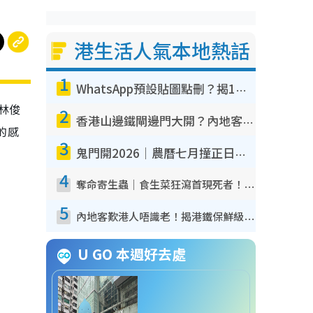
港生活人氣本地熱話
1
WhatsApp預設貼圖點刪？揭1招「反向操作」還原簡潔介面 附3步實測教學
林俊
2
香港山邊鐵閘邊門大開？內地客困惑意義何在！網民神回覆：呢種叫法理性防禦
的感
3
鬼門開2026｜農曆七月撞正日全食特別邪？專家警告切忌做一事！揭4大禁忌+2招保平安
4
奪命寄生蟲｜食生菜狂瀉首現死者！疫潮惡化錄1.8萬宗病例 揭洗菜3大謬誤
5
內地客歎港人唔識老！揭港鐵保鮮級冷氣 港人求放過：咪投訴
U GO 本週好去處