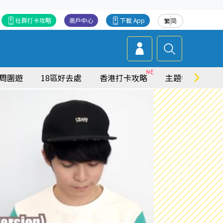
社群打卡攻略
商戶中心
下載 App
繁
简
周圍遊
18區好去處
香港打卡攻略
主題特集