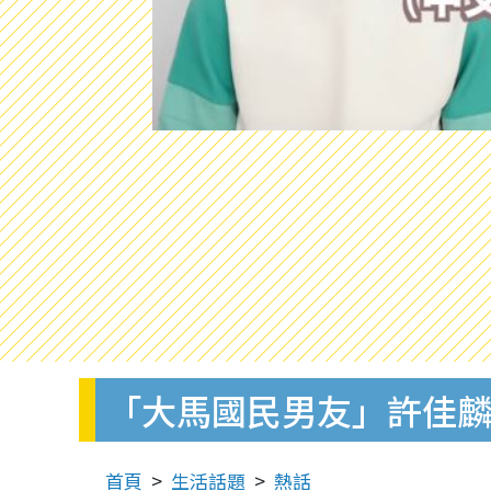
「大馬國民男友」許佳麟中
首頁
生活話題
熱話