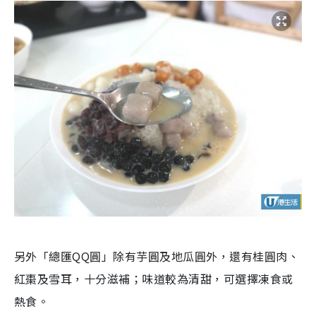
另外「總匯QQ圓」除有芋圓及地瓜圓外，還有桂圓肉、
紅棗及雪耳，十分滋補；味道較為清甜，可選擇凍食或
熱食。