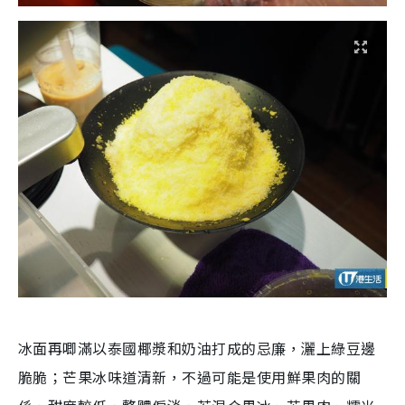
冰面再唧滿以泰國椰漿和奶油打成的忌廉，灑上綠豆邊
脆脆；芒果冰味道清新，不過可能是使用鮮果肉的關