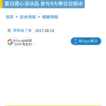
夏日透心涼冰品 食勻4大泰日台刨冰
首頁
飲食情報
餐廳情報
文:
早早為了食
2017.08.19
在Google追蹤
用 App 睇文
《UHK 港生活》