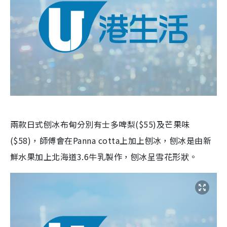
兩款日式刨冰布甸分別有士多啤梨($55)及芒果味
($58)，師傅會在Panna cotta上加上刨冰，刨冰是由新
鮮水果加上北海道3.6牛乳製作，刨冰呈雪花形狀。