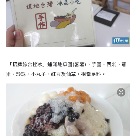
「招牌綜合挫冰」鋪滿地瓜圓(蕃薯)、芋圓、西米、薏
米、珍珠、小丸子、紅豆及仙草，相當足料。