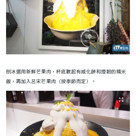
刨冰選用新鮮芒果肉，杯底數起有威化餅和煙韌的糯米
飯，再加入呂宋芒果肉（按季節而定）。