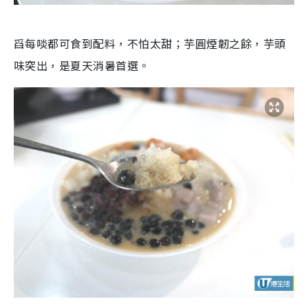
舀每啖都可食到配料，不怕太甜；芋圓煙韌之餘，芋頭
味突出，是夏天消暑首選。