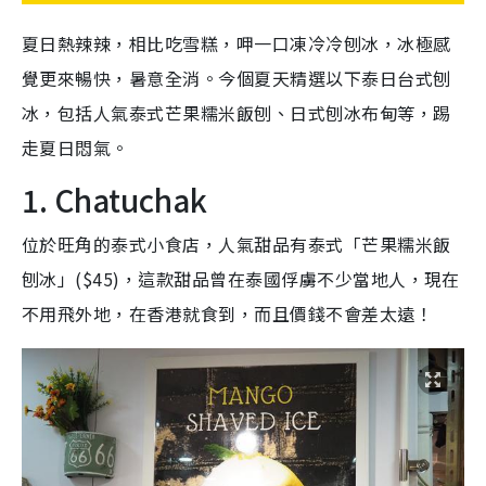
夏日熱辣辣，相比吃雪糕，呷一口凍冷冷刨冰，冰極感
覺更來暢快，暑意全消。今個夏天精選以下泰日台式刨
冰，包括人氣泰式芒果糯米飯刨、日式刨冰布甸等，踢
走夏日悶氣。
1. Chatuchak
位於旺角的泰式小食店，人氣甜品有泰式「芒果糯米飯
刨冰」($45)，這款甜品曾在泰國俘虜不少當地人，現在
不用飛外地，在香港就食到，而且價錢不會差太遠！