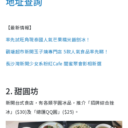
地址查詢
【最新情報】
率先試
旺角現泰國人氣芒果糯米飯刨冰！
觀塘超市新開玉子燒專門店 5款人氣食品率先睇！
長沙灣新開少女系粉紅Cafe 閨蜜聚會影相新選
2. 甜圓坊
新開台式食店，有各類芋圓冰品，推介「招牌綜合挫
冰」($30)及「總匯QQ圓」($25)。