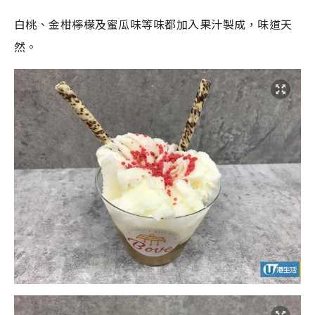
白桃、金柑檸檬及蜜瓜味等味都加入果汁製成，味道天
然。