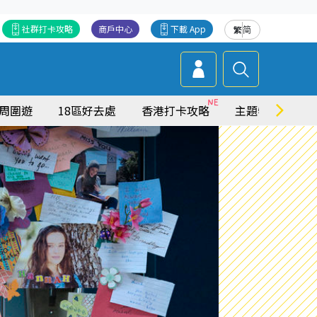
社群打卡攻略
商戶中心
下載 App
繁
简
周圍遊
18區好去處
香港打卡攻略
主題特集