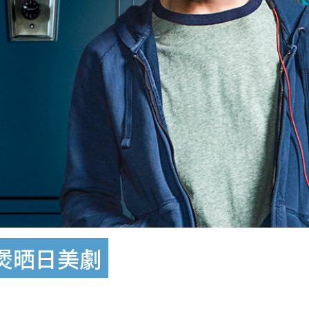
煲晒日美劇