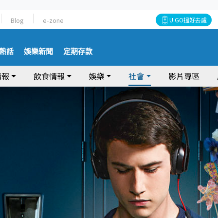
Blog
e-zone
U GO搵好去處
熱話
娛樂新聞
定期存款
情報
飲食情報
娛樂
社會
影片專區