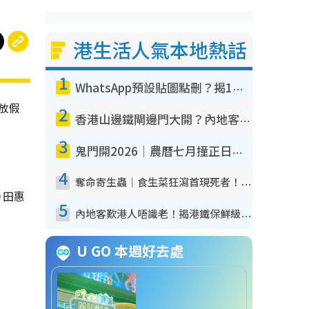
港生活人氣本地熱話
1
WhatsApp預設貼圖點刪？揭1招「反向操作」還原簡潔介面 附3步實測教學
放假
2
香港山邊鐵閘邊門大開？內地客困惑意義何在！網民神回覆：呢種叫法理性防禦
3
鬼門開2026｜農曆七月撞正日全食特別邪？專家警告切忌做一事！揭4大禁忌+2招保平安
4
奪命寄生蟲｜食生菜狂瀉首現死者！疫潮惡化錄1.8萬宗病例 揭洗菜3大謬誤
戶田惠
5
內地客歎港人唔識老！揭港鐵保鮮級冷氣 港人求放過：咪投訴
U GO 本週好去處