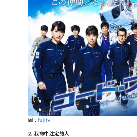
圖：
fujitv
2. 我命中注定的人