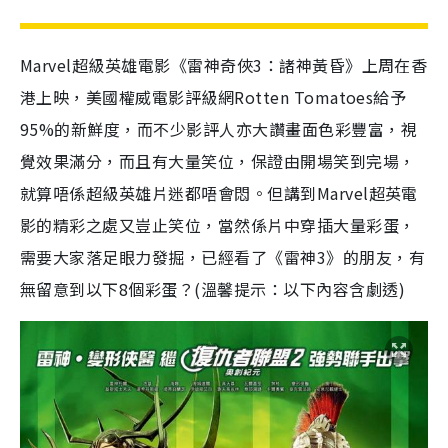
Marvel超級英雄電影《雷神奇俠3：諸神黃昏》上周在香
港上映，美國權威電影評級網Rotten Tomatoes給予
95%的新鮮度，而不少影評人亦大讚畫面色彩豐富，視
覺效果滿分，而且有大量笑位，保證由開場笑到完場，
就算唔係超級英雄片迷都唔會悶。但講到Marvel超英電
影的精彩之處又豈止笑位，當然係片中穿插大量彩蛋，
需要大家落足眼力發掘，已經看了《雷神3》的朋友，有
無留意到以下8個彩蛋？(溫馨提示：以下內容含劇透)