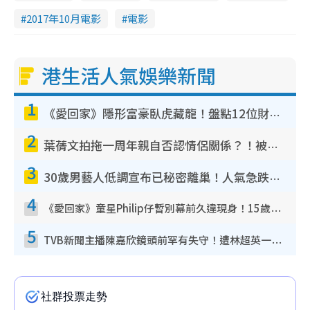
2017年10月電影
電影
港生活人氣娛樂新聞
1
《愛回家》隱形富豪臥虎藏龍！盤點12位財氣逼人的有錢藝人：呢位靚女3億身家唔憂做
2
葉蒨文拍拖一周年親自否認情侶關係？！被質疑感情造假竟稱GM「普通同事」
3
30歲男藝人低調宣布已秘密離巢！人氣急跌變失蹤人口︰「這幾年過得並不容易」
4
《愛回家》童星Philip仔暫別幕前久違現身！15歲近況暴風長高蛻變帥氣少男
5
TVB新聞主播陳嘉欣鏡頭前罕有失守！遭林超英一句說話突襲嚇親當場大笑