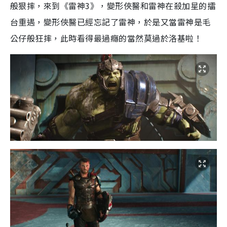
般狠摔，來到《雷神3》，變形俠醫和雷神在殺加星的擂
台重遇，變形俠醫已經忘記了雷神，於是又當雷神是毛
公仔般狂摔，此時看得最過癮的當然莫過於洛基啦！