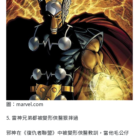
圖：marvel.com
5. 雷神兄弟都被變形俠醫狠摔過
邪神在《復仇者聯盟》中被變形俠醫教訓，當他毛公仔