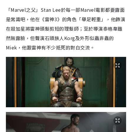
「Marvel之父」Stan Lee於每一部Marvel電影都要露面
是常識吧，他在《雷神3》的角色「舉足輕重」，他飾演
在殺加星將雷神頭髮剪短的理髮師；至於導演泰格韋雖
然無露臉，但聲演石頭族人Korg及外形似蟲非蟲的
Miek，他跟雷神有不少抵死的對白交流。