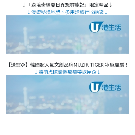
↓「森境奇緣夏日異想尋龍記」限定精品↓
↓漫遊秘境地墊、多用途旅行收納袋↓
【送您🐯】韓國超人氣文創品牌MUZIK TIGER 冰感風扇！
↓將萌虎嘅慵懶療癒帶返屋企↓