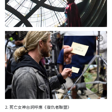
2. 死亡女神台詞呼應《復仇者聯盟》