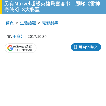
另有Marvel超級英雄驚喜客串 即睇《雷神
奇俠3》8大彩蛋
首頁
生活話題
電影劇集
文:
王庭芝
2017.10.30
在Google追蹤
用 App 睇文
《UHK 港生活》