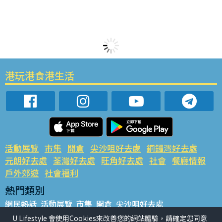
港玩港食港生活
活動展覽
市集
開倉
尖沙咀好去處
銅鑼灣好去處
元朗好去處
荃灣好去處
旺角好去處
社會
餐廳情報
戶外郊遊
社會福利
熱門類別
網民熱話
活動展覽
市集
開倉
尖沙咀好去處
銅鑼灣好去處
元朗好去處
荃灣好去處
旺角好去處
社會
U Lifestyle 會使用Cookies來改善您的網站體驗，請確定您同意