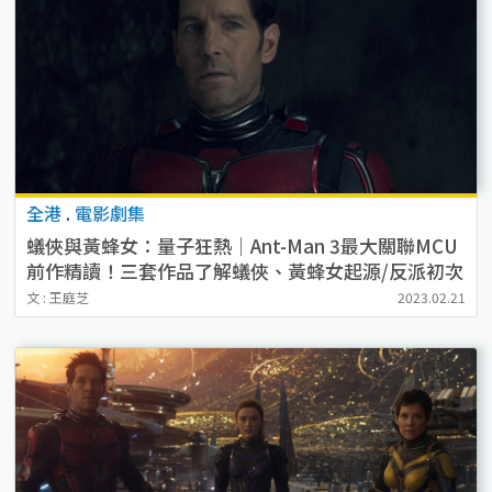
全港
.
電影劇集
蟻俠與黃蜂女：量子狂熱｜Ant-Man 3最大關聯MCU
前作精讀！三套作品了解蟻俠、黃蜂女起源/反派初次
現身
文 : 王庭芝
2023.02.21