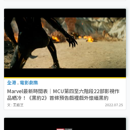
全港
.
電影劇集
Marvel最新時間表｜MCU第四至六階段22部影視作
品晒冷！《黑豹2》首條預告戲裡戲外懷緬黑豹
文 : 王庭芝
2022.07.25