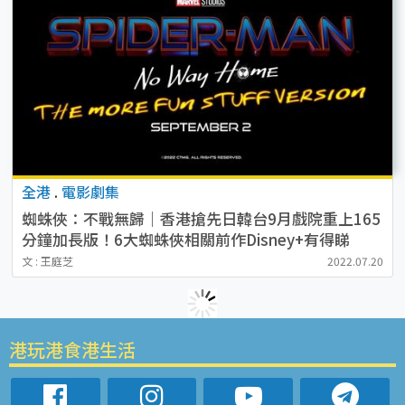
全港
.
電影劇集
蜘蛛俠：不戰無歸｜香港搶先日韓台9月戲院重上165
分鐘加長版！6大蜘蛛俠相關前作Disney+有得睇
文 : 王庭芝
2022.07.20
港玩港食港生活