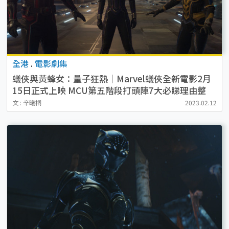
全港
.
電影劇集
蟻俠與黃蜂女：量子狂熱｜Marvel蟻俠全新電影2月
15日正式上映 MCU第五階段打頭陣7大必睇理由整
合！
文 : 辛曦桐
2023.02.12