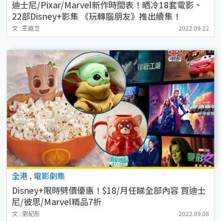
迪士尼/Pixar/Marvel新作時間表！晒冷18套電影、
22部Disney+影集 《玩轉腦朋友》推出續集！
文 : 王庭芝
2022.09.12
全港
.
電影劇集
Disney+限時劈價優惠！$18/月任睇全部內容 買迪士
尼/彼思/Marvel精品7折
文 : 劉紀彤
2022.09.08