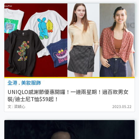
全港
.
美妝服飾
UNIQLO感謝節優惠開鑼！一連兩星期！過百款男女
裝/迪士尼T恤$59起！
文 : 梁穎心
2023.05.22