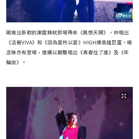
剛推出新歌的謝霆鋒就即場帶來《異想天開》，仲唱出
《活著
VIVA
》和《因為愛所以愛》
HIGH
爆高雄巨蛋。楊
丞琳亦有登場，連續以靚聲唱出《青春住了誰》及《年
輪說》。