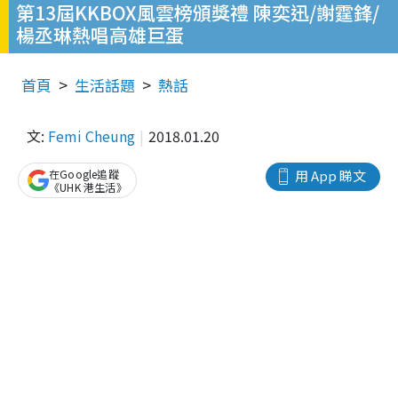
第13屆KKBOX風雲榜頒獎禮 陳奕迅/謝霆鋒/
楊丞琳熱唱高雄巨蛋
首頁
生活話題
熱話
文:
Femi Cheung
2018.01.20
在Google追蹤
用 App 睇文
《UHK 港生活》