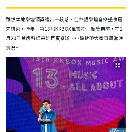
雖然本地樂壇頒獎禮告一段落，但華語樂壇音樂盛事還
未結束，今年「第
13
屆
KKBOX
風雲榜」頒獎典禮，在
1
月
20
日首度移師高雄巨蛋舉辦，小編就帶大家直擊當晚
實況～