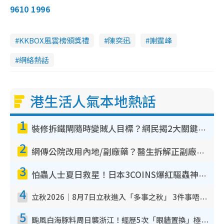
9610 1996
KKBOX風雲榜頒獎禮
陳奕迅
謝霆峰
網絡熱話
港生活人氣本地熱話
1
裝修拆鐵閘隨時變賊人目標？網民揭2大關鍵用途：裝新式等於白裝？附新舊鐵閘分別
2
網傳公院改用內地/副廠藥？醫生拆解正副廠分別 揭4類人換藥隨時出事
3
怕蟲人士夏日救星！日本3COINS爆紅驅蟲神器$45起 1招「全程免觸碰」輕鬆搞定小強
4
立秋2026｜8月7日立秋進入「多事之秋」 3件事唔做得！專家教6招開運 清枱頭／銀包納氣接好運
5
颱風白海豚料周日襲浙江！經歷5次「眼牆置換」極罕見 成登陸內地最長途颱風