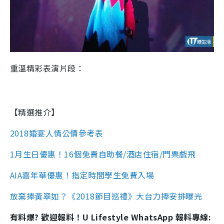
重溫精彩表演片段：
【精選推介】
2018婚宴人情公價參考表
1月生日優惠！16個免費自助餐/酒店住宿/門票戲飛
AIA嘉年華優惠！指定時間學生免費入場
放棄捧黃翠如？《2018節目巡禮》大台力捧安排曝光
有料爆? 歡迎報料！U Lifestyle WhatsApp 報料專線: