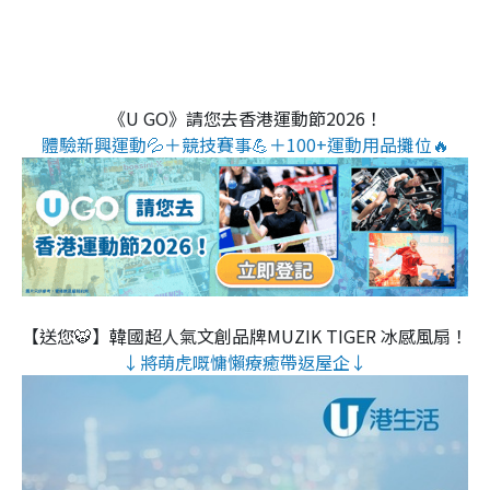
《U GO》請您去香港運動節2026！
體驗新興運動💦＋競技賽事💪＋100+運動用品攤位🔥
【送您🐯】韓國超人氣文創品牌MUZIK TIGER 冰感風扇！
↓將萌虎嘅慵懶療癒帶返屋企↓