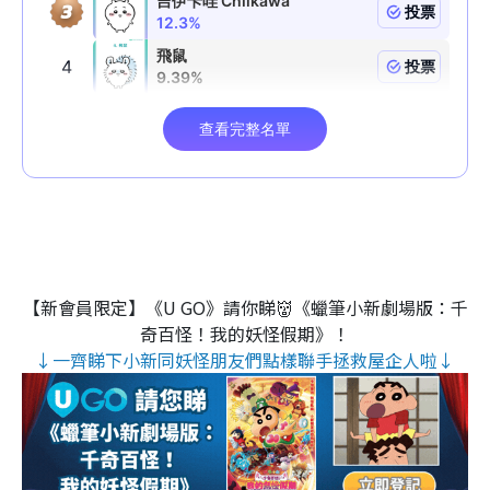
【新會員限定】《U GO》請你睇👹《蠟筆小新劇場版：千
奇百怪！我的妖怪假期》！
↓一齊睇下小新同妖怪朋友們點樣聯手拯救屋企人啦↓