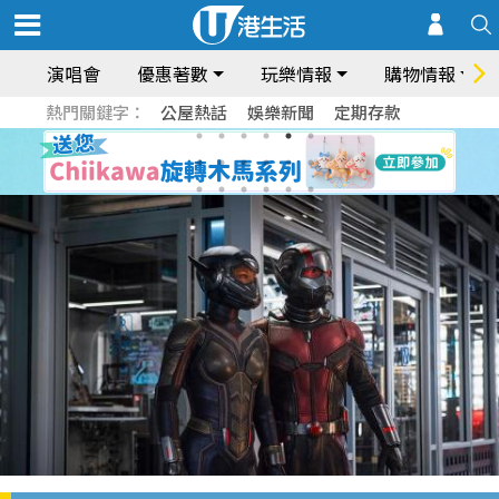
演唱會
優惠著數
玩樂情報
購物情報
熱門關鍵字：
公屋熱話
娛樂新聞
定期存款