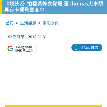
《蟻俠2》拍檔黃蜂女登場 繼Thomas火車頭
再有卡通驚喜客串
首頁
生活話題
電影劇集
文:
王庭芝
2018.01.31
在Google追蹤
用 App 睇文
《UHK 港生活》