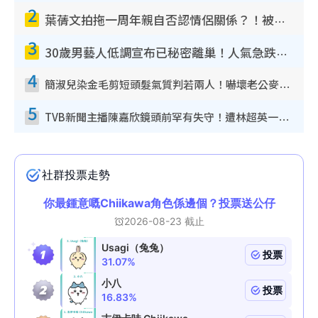
2
葉蒨文拍拖一周年親自否認情侶關係？！被質疑感情造假竟稱GM「普通同事」
3
30歲男藝人低調宣布已秘密離巢！人氣急跌變失蹤人口︰「這幾年過得並不容易」
4
簡淑兒染金毛剪短頭髮氣質判若兩人！嚇壞老公麥大力都認唔出：「你做咩事？」
5
TVB新聞主播陳嘉欣鏡頭前罕有失守！遭林超英一句說話突襲嚇親當場大笑