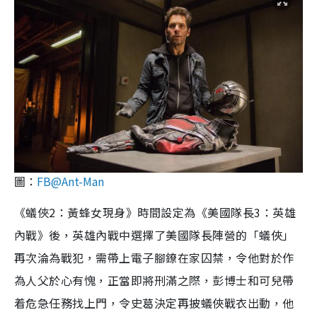
圖：
FB@Ant-Man
《蟻俠
2
：黃蜂女現身》時間設定為《美國隊長
3
：英雄
內戰》後，英雄內戰中選擇了美國隊長陣營的「蟻俠」
再次淪為戰犯，需帶上電子腳鐐在家囚禁，令他對於作
為人父於心有愧，正當即將刑滿之際，彭博士和可兒帶
着危急任務找上門，令史葛決定再披蟻俠戰衣出動，他