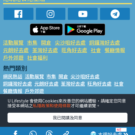
活動展覽
市集
開倉
尖沙咀好去處
銅鑼灣好去處
元朗好去處
荃灣好去處
旺角好去處
社會
餐廳情報
戶外郊遊
社會福利
熱門類別
網民熱話
活動展覽
市集
開倉
尖沙咀好去處
銅鑼灣好去處
元朗好去處
荃灣好去處
旺角好去處
社會
餐廳情報
戶外郊遊
熱門標籤
U Lifestyle 會使用Cookies來改善您的網站體驗，請確定您同意
接受本網站之
私隱政策和使用條款
才可繼續瀏覽。
#UGO搵好去處
#人氣活動推介
#美食社群熱話
#親子玩樂好去處
#ULifestyle應用程式
#限時搶
我已閱讀及同意
#UJetso禮物放送
#ULifestyle商戶中心
#著數
#網絡熱話
本週好去處