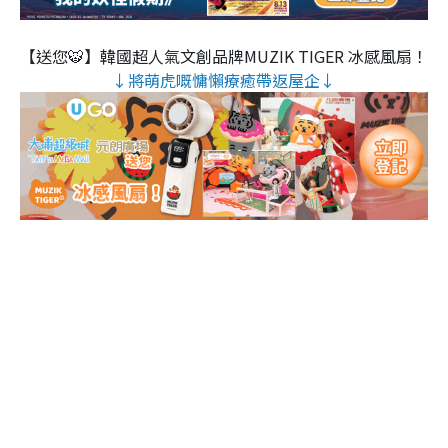
【送您🐯】韓國超人氣文創品牌MUZIK TIGER 冰感風扇！
↓將萌虎嘅慵懶療癒帶返屋企↓