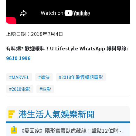
上映日期：
2018
年
7
月
4
日
有料爆? 歡迎報料！U Lifestyle WhatsApp 報料專線:
9610 1996
MARVEL
蟻俠
2018年暑假檔期電影
2018電影
電影
港生活人氣娛樂新聞
1
《愛回家》隱形富豪臥虎藏龍！盤點12位財氣逼人的有錢藝人：呢位靚女3億身家唔憂做