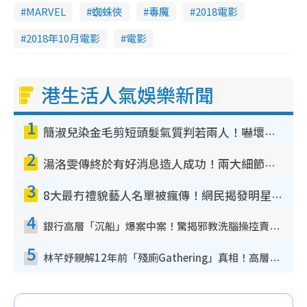
MARVEL
蜘蛛俠
毒魔
2018電影
2018年10月電影
電影
港生活人氣娛樂新聞
1
簡淑兒染金毛剪短頭髮氣質判若兩人！嚇壞老公麥大力都認唔出：「你做咩事？」
2
湯洛雯傳終於有好消息造人成功！兩大細節曝孕味極濃惹猜測：大肚婆先會咁！
3
8大最冇禮貌藝人名單被瘋傳！網民揭發明星真面目 一致數臭呢位係無品天花板？
4
銀行高層「沉船」爆案中案！驚揭邪教洗腦操控賣淫被吞600萬 幕後黑手講多錯多
5
林芊妤親解12年前「殘廁Gathering」真相！高層解約一句話重創尊嚴至今拒返TVB