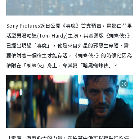
Sony Pictures近日公開《毒魔》首支預告，電影由荷里
活型男湯哈迪(Tom Hardy)主演，其實舊版《蜘蛛俠3》
已經出現過「毒魔」，他是來自外星的邪惡生命體，需
要依附着一個宿主才能存活，《蜘蛛俠3》的時候他因為
依附在「蜘蛛俠」身上，令其變「暗黑蜘蛛俠」。
「毒魔」有着強大的力量，在原著中他可以複製蜘蛛俠