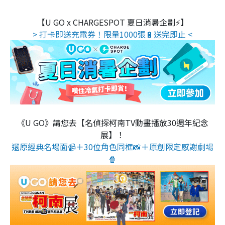
【U GO x CHARGESPOT 夏日消暑企劃⚡】
> 打卡即送充電券！限量1000張🔋送完即止 <
《U GO》請您去【名偵探柯南TV動畫播放30週年紀念
展】！
還原經典名場面📹＋30位角色同框📸＋原創限定感謝劇場
🍿