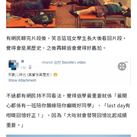
有網民睇完片段後，笑言這班女學生長大後看回片段，
覺得會是黑歷史，之後再睇返會覺得好尷尬。
不過都有網民持不同看法，覺得返學最重要就係「最開
心都係有一班陪你黐線陪你癲嘅好同學」、「last day有
咁嘅回憶好正！」，因為「大咗就會發現回憶比起成績
重要。」