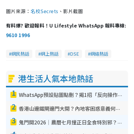
圖片來源：
名校Secrets
、影片截圖
有料爆? 歡迎報料！U Lifestyle WhatsApp 報料專線:
9610 1996
網民熱話
網上熱話
DSE
網絡熱話
港生活人氣本地熱話
1
WhatsApp預設貼圖點刪？揭1招「反向操作」還原簡潔介面 附3步實測教學
2
香港山邊鐵閘邊門大開？內地客困惑意義何在！網民神回覆：呢種叫法理性防禦
3
鬼門開2026｜農曆七月撞正日全食特別邪？專家警告切忌做一事！揭4大禁忌+2招保平安
4