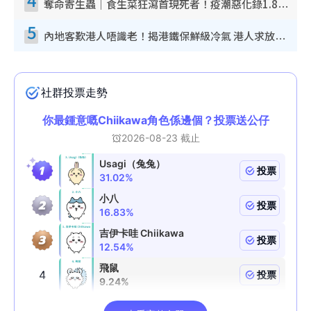
奪命寄生蟲｜食生菜狂瀉首現死者！疫潮惡化錄1.8萬宗病例 揭洗菜3大謬誤
5
內地客歎港人唔識老！揭港鐵保鮮級冷氣 港人求放過：咪投訴