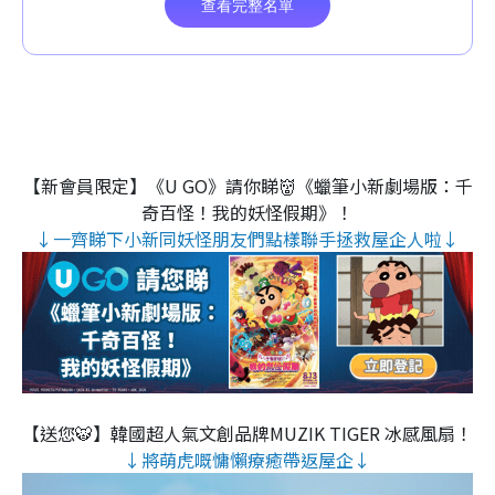
【新會員限定】《U GO》請你睇👹《蠟筆小新劇場版：千
奇百怪！我的妖怪假期》！
↓一齊睇下小新同妖怪朋友們點樣聯手拯救屋企人啦↓
【送您🐯】韓國超人氣文創品牌MUZIK TIGER 冰感風扇！
↓將萌虎嘅慵懶療癒帶返屋企↓