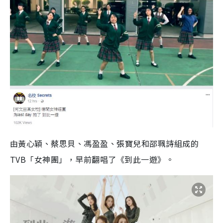
由黃心穎、蔡思貝、馮盈盈、張寶兒和邵珮詩組成的
TVB「女神團」，早前翻唱了《到此一遊》。