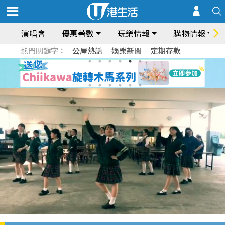
演唱會
優惠著數
玩樂情報
購物情報
熱門關鍵字：
公屋熱話
娛樂新聞
定期存款