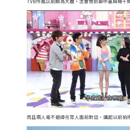
TVB作風以前頗為大膽。怎會想到鄭中基與楊千
而且兩人毫不避諱在眾人面前對話，講起以前拍