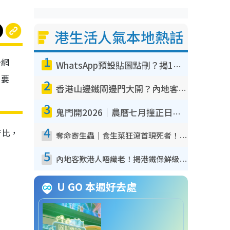
港生活人氣本地熱話
1
少網
WhatsApp預設貼圖點刪？揭1招「反向操作」還原簡潔介面 附3步實測教學
，要
2
香港山邊鐵閘邊門大開？內地客困惑意義何在！網民神回覆：呢種叫法理性防禦
3
鬼門開2026｜農曆七月撞正日全食特別邪？專家警告切忌做一事！揭4大禁忌+2招保平安
4
昔比，
奪命寄生蟲｜食生菜狂瀉首現死者！疫潮惡化錄1.8萬宗病例 揭洗菜3大謬誤
5
內地客歎港人唔識老！揭港鐵保鮮級冷氣 港人求放過：咪投訴
U GO 本週好去處