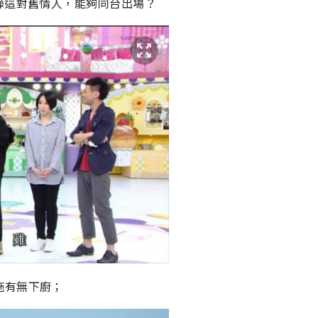
嬅這對舊情人，能夠同台出場？
拖有無下廚；