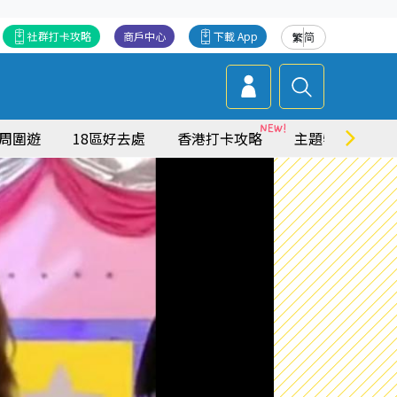
社群打卡攻略
商戶中心
下載 App
繁
简
周圍遊
18區好去處
香港打卡攻略
主題特集