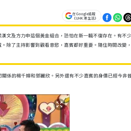
在Google追蹤
《UHK 港生活》
梁漢文及方力申這個黃金組合，恐怕在新一輯不復存在。有不
減。除了主持影響到觀看意慾，嘉賓都好重要。隨住時間改變
切關係的楊千嬅和鄧麗欣。另外還有不少嘉賓的身價已經今非