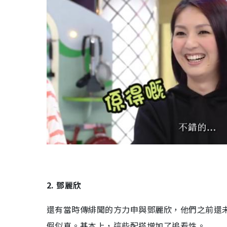
2. 鄧麗欣
還有當時傳緋聞的方力申與鄧麗欣，他們之前還未
假似真。基本上，這些配搭增加了追看性。