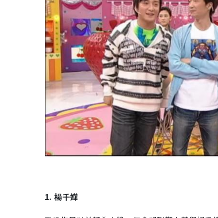
1. 楊千嬅