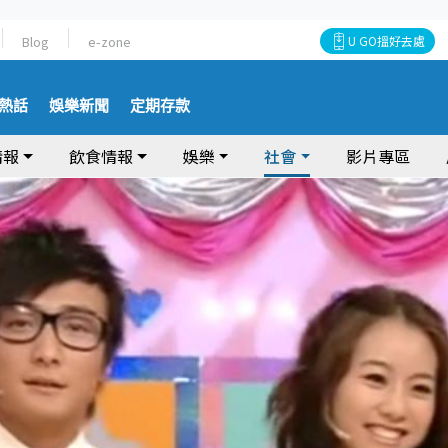
Blog
e-zone
U GO搵好去處
熱話
娛樂新聞
定期存款
情報
飲食情報
娛樂
社會
影片專區