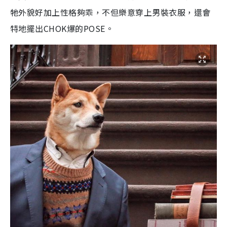
牠外貌好加上性格夠乖，不但樂意穿上男裝衣服，還會
特地擺出CHOK爆的POSE。