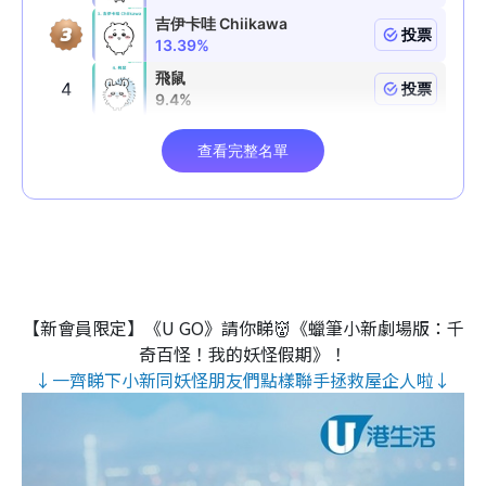
【新會員限定】《U GO》請你睇👹《蠟筆小新劇場版：千
奇百怪！我的妖怪假期》！
↓一齊睇下小新同妖怪朋友們點樣聯手拯救屋企人啦↓