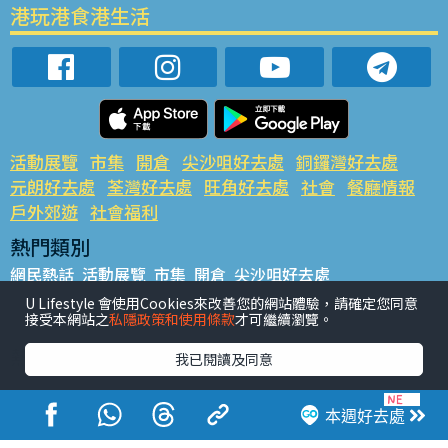
港玩港食港生活
活動展覽
市集
開倉
尖沙咀好去處
銅鑼灣好去處
元朗好去處
荃灣好去處
旺角好去處
社會
餐廳情報
戶外郊遊
社會福利
熱門類別
網民熱話
活動展覽
市集
開倉
尖沙咀好去處
銅鑼灣好去處
元朗好去處
荃灣好去處
旺角好去處
社會
U Lifestyle 會使用Cookies來改善您的網站體驗，請確定您同意
接受本網站之
私隱政策和使用條款
才可繼續瀏覽。
餐廳情報
戶外郊遊
熱門標籤
我已閱讀及同意
#UGO搵好去處
#人氣活動推介
#美食社群熱話
#親子玩樂好去處
#ULifestyle應用程式
#限時搶
本週好去處
#UJetso禮物放送
#ULifestyle商戶中心
#著數
#網絡熱話