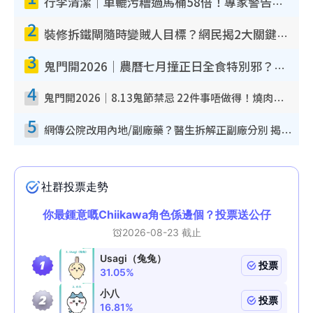
行李清潔｜車轆污糟過馬桶58倍！專家警告忌用酒精抹 教1招免污手除菌
2
裝修拆鐵閘隨時變賊人目標？網民揭2大關鍵用途：裝新式等於白裝？附新舊鐵閘分別
3
鬼門開2026｜農曆七月撞正日全食特別邪？專家警告切忌做一事！揭4大禁忌+2招保平安
4
鬼門開2026｜8.13鬼節禁忌 22件事唔做得！燒肉、刺身要少食？半夜勿吹口哨/打呢個電話
5
網傳公院改用內地/副廠藥？醫生拆解正副廠分別 揭4類人換藥隨時出事