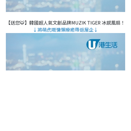
【送您🐯】韓國超人氣文創品牌MUZIK TIGER 冰感風扇！
↓將萌虎嘅慵懶療癒帶返屋企↓