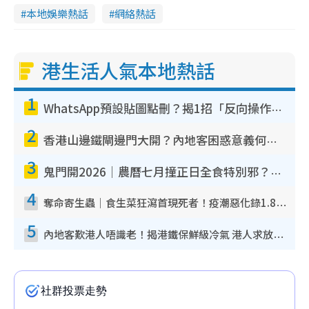
本地娛樂熱話
網絡熱話
港生活人氣本地熱話
1
WhatsApp預設貼圖點刪？揭1招「反向操作」還原簡潔介面 附3步實測教學
2
香港山邊鐵閘邊門大開？內地客困惑意義何在！網民神回覆：呢種叫法理性防禦
3
鬼門開2026｜農曆七月撞正日全食特別邪？專家警告切忌做一事！揭4大禁忌+2招保平安
4
奪命寄生蟲｜食生菜狂瀉首現死者！疫潮惡化錄1.8萬宗病例 揭洗菜3大謬誤
5
內地客歎港人唔識老！揭港鐵保鮮級冷氣 港人求放過：咪投訴