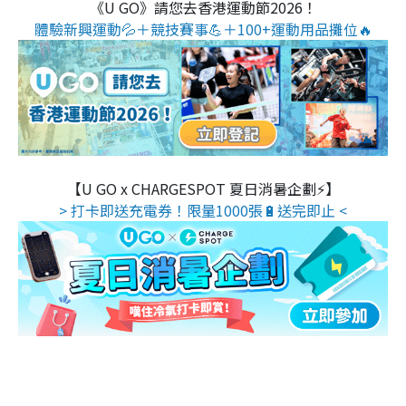
《U GO》請您去香港運動節2026！
體驗新興運動💦＋競技賽事💪＋100+運動用品攤位🔥
【U GO x CHARGESPOT 夏日消暑企劃⚡】
> 打卡即送充電券！限量1000張🔋送完即止 <