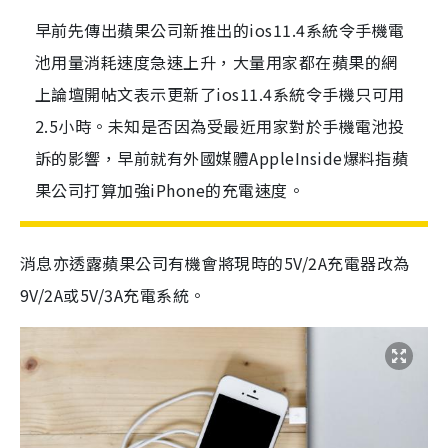
早前先傳出蘋果公司新推出的ios11.4系統令手機電
池用量消耗速度急速上升，大量用家都在蘋果的網
上論壇開帖文表示更新了ios11.4系統令手機只可用
2.5小時。未知是否因為受最近用家對於手機電池投
訴的影響，早前就有外國媒體AppleInside爆料指蘋
果公司打算加強iPhone的充電速度。
消息亦透露蘋果公司有機會將現時的
5V/
2A
充電器改為
9V/2A
或
5V/3A
充電系統。