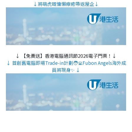
↓將萌虎嘅慵懶療癒帶返屋企↓
↓ 【免費送】香港電腦通訊節2026電子門票！↓
↓ 首創舊電腦即場Trade-in計劃🧑‍💻Fubon Angels海外成
員將現身✨ ↓