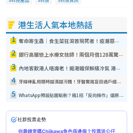
科技產品
科技
科技資訊
港生活人氣本地熱話
1
奪命寄生蟲｜食生菜狂瀉首現死者！疫潮惡化錄1.8萬宗病例 揭洗菜3大謬誤
2
銀行高層戀上水療女技師！兩個月借128萬驚覺「沉船」沉落火海 揭背後疑似邪教操控賣淫
3
內地客歎港人唔識老！揭港鐵保鮮級冷氣 港人求放過：咪投訴
4
牙線棒亂用隨時越清越污糟！牙醫驚揭盲目過戶細菌恐致蛀牙：呢種先係日常真保養
5
WhatsApp預設貼圖點刪？揭1招「反向操作」還原簡潔介面 附3步實測教學