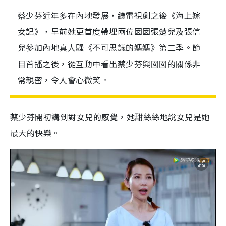
蔡少芬近年多在內地發展，繼電視劇之後《海上嫁
女記》，早前她更首度帶埋兩位囡囡張楚兒及張信
兒參加內地真人騷《不可思議的媽媽》第二季。節
目首播之後，從互動中看出蔡少芬與囡囡的關係非
常親密，令人會心微笑。
蔡少芬開初講到對女兒的感覺，她甜絲絲地說女兒是她
最大的快樂。