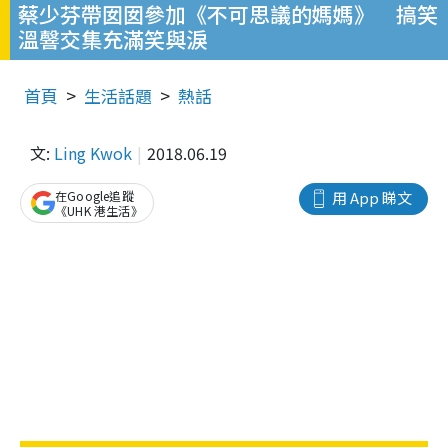
蔡少芬帶囡囡參加《不可思議的媽媽》 搞笑
溫韾交集充滿笑與淚
首頁
生活話題
熱話
文:
Ling Kwok
2018.06.19
在Google追蹤
用 App 睇文
《UHK 港生活》