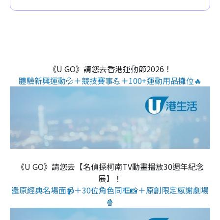
《U GO》請您去香港運動節2026！
體驗新興運動💦＋競技賽事💪＋100+運動用品攤位🔥
《U GO》請您去【名偵探柯南TV動畫播放30週年紀念
展】！
還原經典名場面📹＋30位角色同框📸＋原創限定感謝劇場
🍿