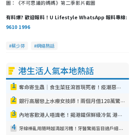
圖：《不可思議的媽媽》第二季影片截圖
有料爆? 歡迎報料！U Lifestyle WhatsApp 報料專線:
9610 1996
蔡少芬
網絡熱話
港生活人氣本地熱話
1
奪命寄生蟲｜食生菜狂瀉首現死者！疫潮惡化錄1.8萬宗病例 揭洗菜3大謬誤
2
銀行高層戀上水療女技師！兩個月借128萬驚覺「沉船」沉落火海 揭背後疑似邪教操控賣淫
3
內地客歎港人唔識老！揭港鐵保鮮級冷氣 港人求放過：咪投訴
4
牙線棒亂用隨時越清越污糟！牙醫驚揭盲目過戶細菌恐致蛀牙：呢種先係日常真保養