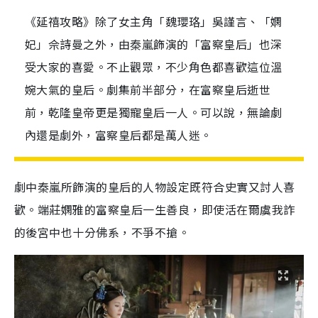
《延禧攻略》除了女主角「魏瓔珞」吳謹言、「嫻
妃」佘詩曼之外，由秦嵐飾演的「富察皇后」也深
受大家的喜愛。不止觀眾，不少角色都喜歡這位溫
婉大氣的皇后。劇集前半部分，在富察皇后逝世
前，乾隆皇帝更是獨寵皇后一人。可以說，無論劇
內還是劇外，富察皇后都是萬人迷。
劇中秦嵐所飾演的皇后的人物設定既符合史實又討人喜
歡。端莊嫻雅的富察皇后一生善良，即使活在爾虞我詐
的後宮中也十分佛系，不爭不搶。