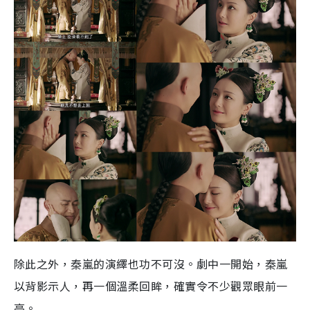
除此之外，秦嵐的演繹也功不可沒。劇中一開始，秦嵐
以背影示人，再一個溫柔回眸，確實令不少觀眾眼前一
亮。