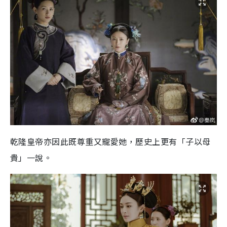
乾隆皇帝亦因此既尊重又寵愛她，歷史上更有「子以母
貴」一說。