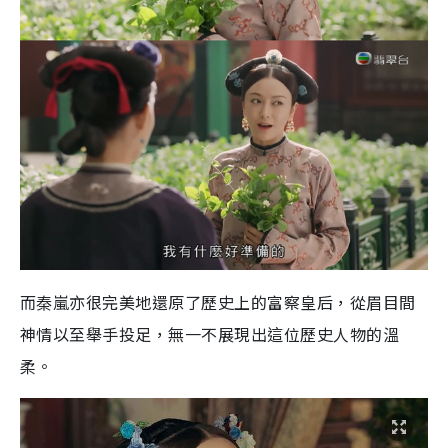
而秦嵐亦很完美地還原了歷史上的富察皇后，從眉目間
神情以至舉手投足，無一不展現出這位歷史人物的溫
柔。