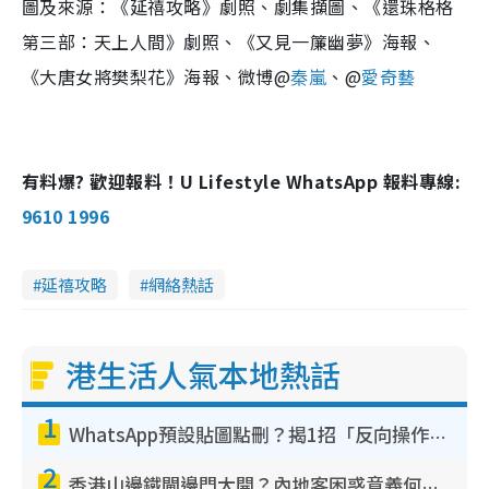
圖及來源：《延禧攻略》劇照、劇集擷圖、《還珠格格
第三部：天上人間》劇照、《又見一簾幽夢》海報、
《大唐女將樊梨花》海報、微博@
秦嵐
、@
愛奇藝
有料爆? 歡迎報料！U Lifestyle WhatsApp 報料專線:
9610 1996
延禧攻略
網絡熱話
港生活人氣本地熱話
1
WhatsApp預設貼圖點刪？揭1招「反向操作」還原簡潔介面 附3步實測教學
2
香港山邊鐵閘邊門大開？內地客困惑意義何在！網民神回覆：呢種叫法理性防禦