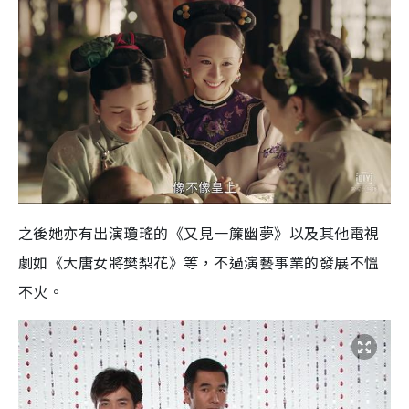
之後她亦有出演瓊瑤的《又見一簾幽夢》以及其他電視
劇如《大唐女將樊梨花》等，不過演藝事業的發展不慍
不火。