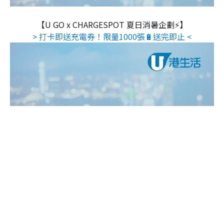
【U GO x CHARGESPOT 夏日消暑企劃⚡】
> 打卡即送充電券！限量1000張🔋送完即止 <