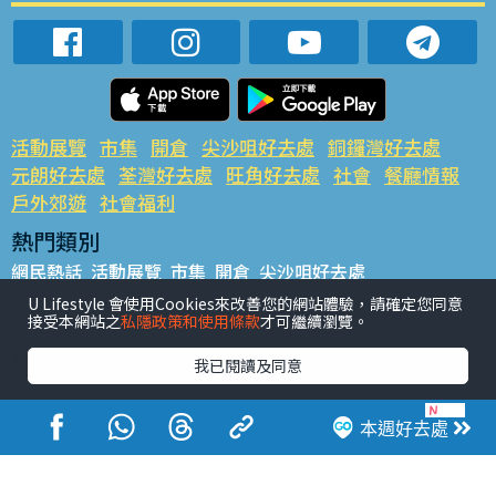
活動展覽
市集
開倉
尖沙咀好去處
銅鑼灣好去處
元朗好去處
荃灣好去處
旺角好去處
社會
餐廳情報
戶外郊遊
社會福利
熱門類別
網民熱話
活動展覽
市集
開倉
尖沙咀好去處
銅鑼灣好去處
元朗好去處
荃灣好去處
旺角好去處
社會
U Lifestyle 會使用Cookies來改善您的網站體驗，請確定您同意
接受本網站之
私隱政策和使用條款
才可繼續瀏覽。
餐廳情報
戶外郊遊
熱門標籤
我已閱讀及同意
#UGO搵好去處
#人氣活動推介
#美食社群熱話
#親子玩樂好去處
#ULifestyle應用程式
#限時搶
本週好去處
#UJetso禮物放送
#ULifestyle商戶中心
#著數
#網絡熱話
香港經濟日報版權所有©2026