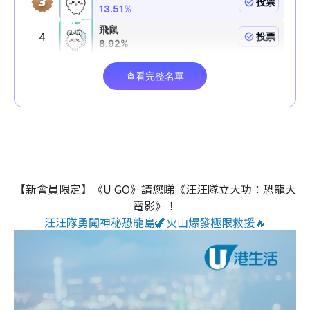
【新會員限定】《U GO》請您睇《汪汪隊立大功：恐龍大
電影》！
汪汪隊勇闖神秘恐龍島🦖火山爆發極限救援🔥