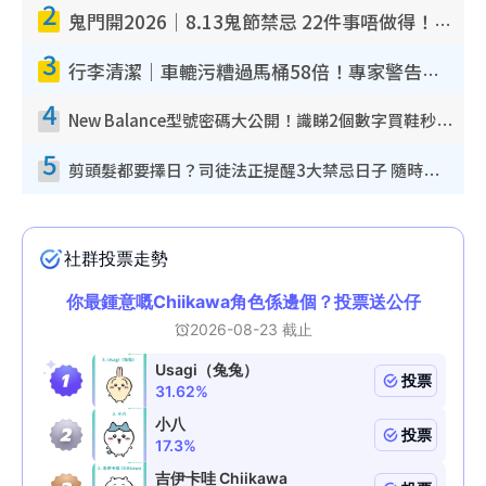
2
鬼門開2026｜8.13鬼節禁忌 22件事唔做得！燒肉、刺身要少食？半夜勿吹口哨/打呢個電話
3
行李清潔｜車轆污糟過馬桶58倍！專家警告忌用酒精抹 教1招免污手除菌
4
New Balance型號密碼大公開！識睇2個數字買鞋秒知功能免中伏 附5大熱門鞋款
5
剪頭髮都要擇日？司徒法正提醒3大禁忌日子 隨時剪走財運！呢日剪髮恐「剪壽命」？