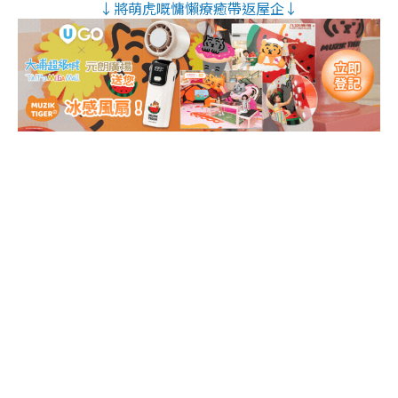
↓將萌虎嘅慵懶療癒帶返屋企↓