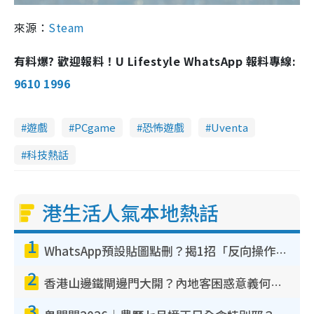
來源：
Steam
有料爆? 歡迎報料！U Lifestyle WhatsApp 報料專線:
9610 1996
遊戲
PCgame
恐怖遊戲
Uventa
科技熱話
港生活人氣本地熱話
1
WhatsApp預設貼圖點刪？揭1招「反向操作」還原簡潔介面 附3步實測教學
2
香港山邊鐵閘邊門大開？內地客困惑意義何在！網民神回覆：呢種叫法理性防禦
3