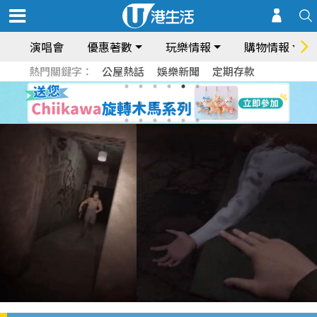
演唱會
優惠著數
玩樂情報
購物情報
熱門關鍵字：
公屋熱話
娛樂新聞
定期存款