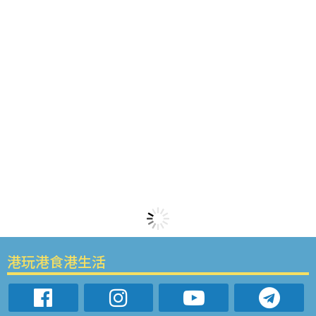
港玩港食港生活