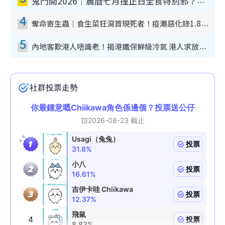
鬼門開2026｜農曆七月撞正日全食特別邪？專家警告切忌做一事！揭4大禁忌+2招保平安
4
奪命寄生蟲｜食生菜狂瀉首現死者！疫潮惡化錄1.8萬宗病例 揭洗菜3大謬誤
5
內地客歎港人唔識老！揭港鐵保鮮級冷氣 港人求放過：咪投訴