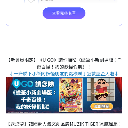
【新會員限定】《U GO》請你睇👹《蠟筆小新劇場版：千
奇百怪！我的妖怪假期》！
↓一齊睇下小新同妖怪朋友們點樣聯手拯救屋企人啦↓
【送您🐯】韓國超人氣文創品牌MUZIK TIGER 冰感風扇！