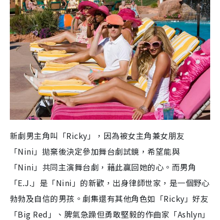
新劇男主角叫
「
Ricky
」，因為被女主角兼女朋友
「
Nini
」拋棄後決定參加舞台劇試鏡，希望能與
「
Nini
」共同主演舞台劇，藉此贏回她的心。而男角
「
E.J.
」是「
Nini
」的新歡，出身律師世家，是一個野心
勃勃及自信的男孩。
劇集還有其他角色如「Ricky」好友
「
Big Red
」
、脾氣急躁但勇敢堅毅的作曲家「
Ashlyn
」