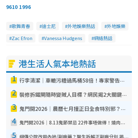
9610 1996
歌舞青春
迪士尼
外地娛樂熱話
外地娛樂
Zac Efron
Vanessa Hudgens
網絡熱話
港生活人氣本地熱話
1
行李清潔｜車轆污糟過馬桶58倍！專家警告忌用酒精抹 教1招免污手除菌
2
裝修拆鐵閘隨時變賊人目標？網民揭2大關鍵用途：裝新式等於白裝？附新舊鐵閘分別
3
鬼門開2026｜農曆七月撞正日全食特別邪？專家警告切忌做一事！揭4大禁忌+2招保平安
4
鬼門開2026｜8.13鬼節禁忌 22件事唔做得！燒肉、刺身要少食？半夜勿吹口哨/打呢個電話
5
網傳公院改用內地/副廠藥？醫生拆解正副廠分別 揭4類人換藥隨時出事