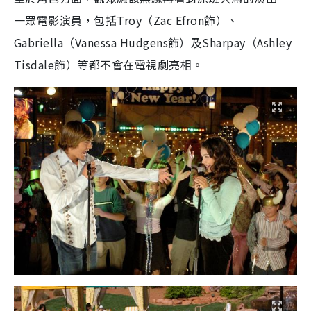
一眾電影演員，包括
Troy
（
Zac Efron
飾）、
Gabriella
（
Vanessa Hudgens
飾）及
Sharpay
（
Ashley
Tisdale
飾）
等都不會在電視劇亮相。