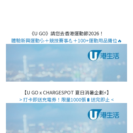
《U GO》請您去香港運動節2026！
體驗新興運動💦＋競技賽事💪＋100+運動用品攤位🔥
【U GO x CHARGESPOT 夏日消暑企劃⚡】
> 打卡即送充電券！限量1000張🔋送完即止 <