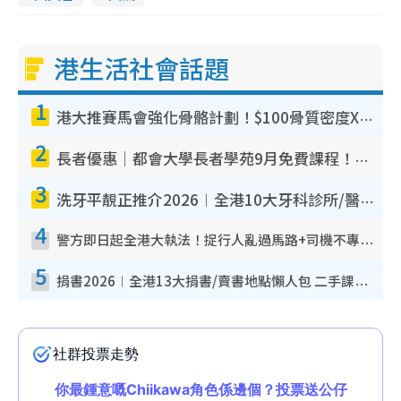
港生活社會話題
1
港大推賽馬會強化骨骼計劃！$100骨質密度X光檢查 完成免費運動訓練送超市禮券！附參加資格
2
長者優惠｜都會大學長者學苑9月免費課程！多媒體/微電影創作/網絡安全 附報名方法教學
3
洗牙平靚正推介2026︱全港10大牙科診所/醫院懶人包 夜診至8點/鎮靜潔牙/醫療券適用
4
警方即日起全港大執法！捉行人亂過馬路+司機不專注駕駛！亂過馬路罰$2000
5
捐書2026︱全港13大捐書/賣書地點懶人包 二手課本最高$150＋舊書換免費咖啡/戲票