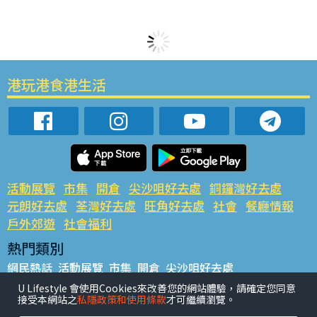
港玩港食港生活
活動展覽
市集
開倉
尖沙咀好去處
銅鑼灣好去處
元朗好去處
荃灣好去處
旺角好去處
社會
餐廳情報
戶外郊遊
社會福利
熱門類別
網民熱話
活動展覽
市集
開倉
尖沙咀好去處
銅鑼灣好去處
元朗好去處
荃灣好去處
旺角好去處
社會
U Lifestyle 會使用Cookies來改善您的網站體驗，請確定您同意
接受本網站之
私隱政策和使用條款
才可繼續瀏覽。
餐廳情報
戶外郊遊