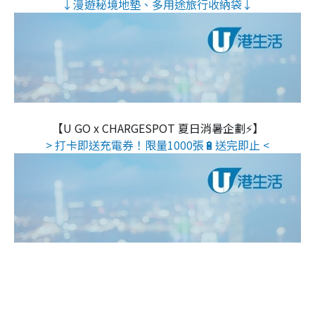
↓漫遊秘境地墊、多用途旅行收納袋↓
【U GO x CHARGESPOT 夏日消暑企劃⚡】
> 打卡即送充電券！限量1000張🔋送完即止 <