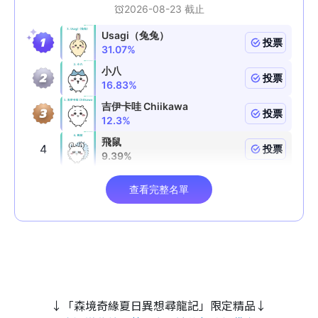
↓「森境奇緣夏日異想尋龍記」限定精品↓