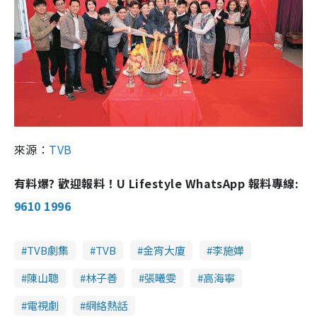
來源：
TVB
有料爆? 歡迎報料！U Lifestyle WhatsApp 報料專線:
9610 1996
TVB劇集
TVB
金宵大廈
李施嬅
陳山聰
林子善
張曦雯
高海寧
電視劇
網絡熱話