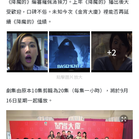
《降魔的》編審羅佩清操刀。上年《降魔的》播出後大
受歡迎，口碑不俗。未知今次《金宵大廈》裡能否再延
續《降魔的》佳績。
+2
點擊圖片放大
劇集由原本
10
集剪輯為
20
集（每集一小時），將於
9
月
16
日星期一起播放。