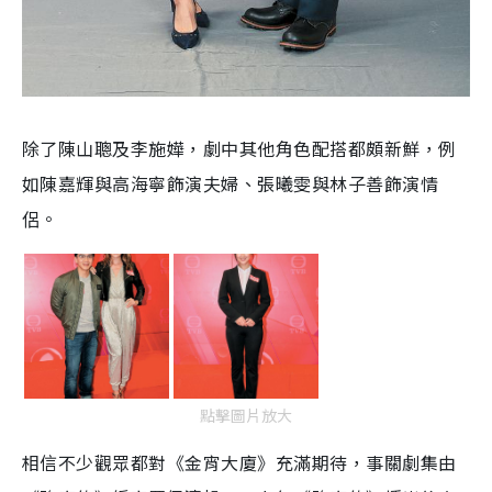
除了陳山聰及李施嬅，劇中其他角色配搭都頗新鮮，例
如陳嘉輝與高海寧飾演夫婦、張曦雯與林子善飾演情
侶。
點擊圖片放大
相信不少觀眾都對《金宵大廈》充滿期待，事關劇集由