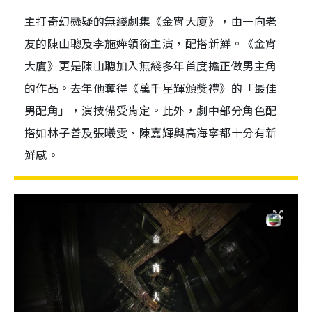
主打奇幻懸疑的無綫劇集《金宵大廈》，由一向老
友的陳山聰及李施嬅領銜主演，配搭新鮮。《金宵
大廈》更是陳山聰加入無綫多年首度擔正做男主角
的作品。去年他奪得《萬千星輝頒獎禮》的「最佳
男配角」，演技備受肯定。此外，劇中部分角色配
搭如林子善及張曦雯、陳嘉輝與高海寧都十分有新
鮮感。