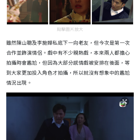
點擊圖片放大
雖然陳山聰及李施嬅私底下一向老友，但今次是第一次
合作並飾演情侶。戲中有不少親熱戲，本來兩人都擔心
拍攝時會尷尬，但因為大部分感情戲被安排在後面，等
到大家更加投入角色才拍攝，所以就沒有想象中的尷尬
情況出現。