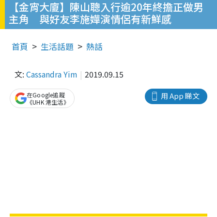
【金宵大廈】陳山聰入行逾20年終擔正做男
主角 與好友李施嬅演情侶有新鮮感
首頁
生活話題
熱話
文:
Cassandra Yim
2019.09.15
在Google追蹤
用 App 睇文
《UHK 港生活》