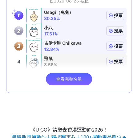
《U GO》請您去香港運動節2026！
體驗新興運動💦＋競技賽事💪＋100+運動用品攤位🔥