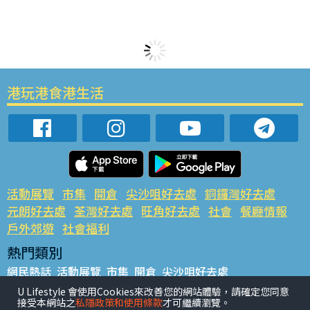
港玩港食港生活
活動展覽
市集
開倉
尖沙咀好去處
銅鑼灣好去處
元朗好去處
荃灣好去處
旺角好去處
社會
餐廳情報
戶外郊遊
社會福利
熱門類別
網民熱話
活動展覽
市集
開倉
尖沙咀好去處
銅鑼灣好去處
元朗好去處
荃灣好去處
旺角好去處
社會
U Lifestyle 會使用Cookies來改善您的網站體驗，請確定您同意
接受本網站之
私隱政策和使用條款
才可繼續瀏覽。
餐廳情報
戶外郊遊