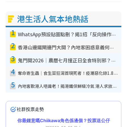
港生活人氣本地熱話
1
WhatsApp預設貼圖點刪？揭1招「反向操作」還原簡潔介面 附3步實測教學
2
香港山邊鐵閘邊門大開？內地客困惑意義何在！網民神回覆：呢種叫法理性防禦
3
鬼門開2026｜農曆七月撞正日全食特別邪？專家警告切忌做一事！揭4大禁忌+2招保平安
4
奪命寄生蟲｜食生菜狂瀉首現死者！疫潮惡化錄1.8萬宗病例 揭洗菜3大謬誤
5
內地客歎港人唔識老！揭港鐵保鮮級冷氣 港人求放過：咪投訴