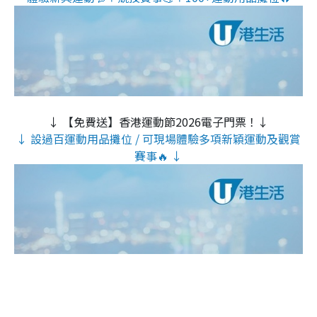
↓ 【免費送】香港運動節2026電子門票！↓
↓ 設過百運動用品攤位 / 可現場體驗多項新穎運動及觀賞
賽事🔥 ↓