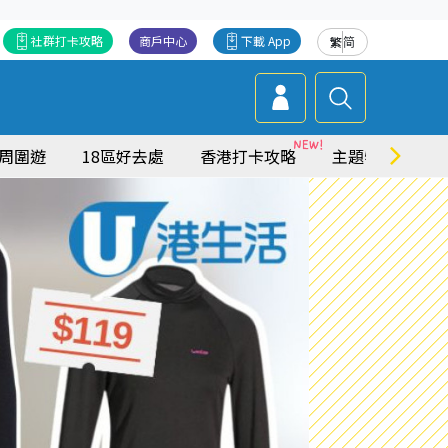
社群打卡攻略
商戶中心
下載 App
繁
简
周圍遊
18區好去處
香港打卡攻略
主題特集