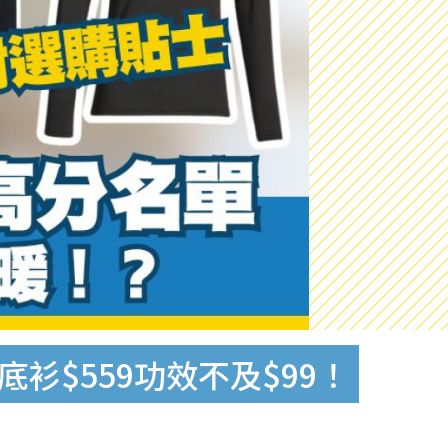
暖底衫$559功效不及$99！