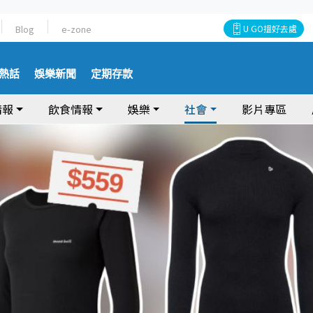
Blog
e-zone
U GO搵好去處
熱話
娛樂新聞
定期存款
情報
飲食情報
娛樂
社會
影片專區