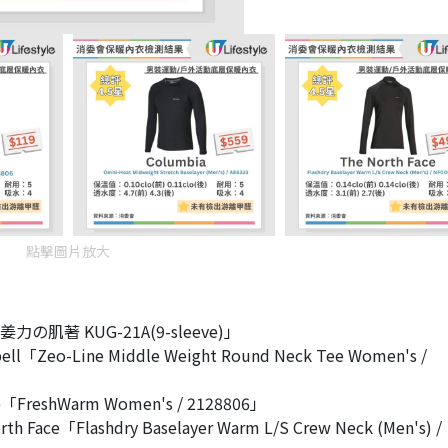
點擊圖片放大
力の肌著 KUG-21A(9-sleeve)」
ell「Zeo-Line Middle Weight Round Neck Tee Women's /
e「FreshWarm Women's / 2128806」
rth Face「Flashdry Baselayer Warm L/S Crew Neck (Men's) /