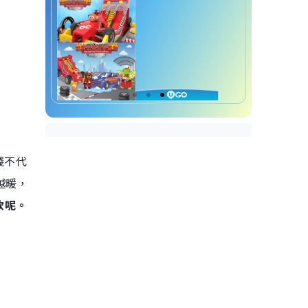
通爽舒適
6款保暖內衣透水表現好
消委會保暖內衣｜排汗快乾程度
消委會保暖內衣｜保暖內衣選購
貼士Q&A
保暖內衣選購貼士︱1. 保暖
衣多久洗一次？
保暖內衣選購貼士︱2. 什麼
錢不代
材質的衣服最保暖？
保暖內衣選購貼士︱3. 皮膚
越暖，
敏感或濕疹患者適合哪種保
款呢。
暖內衣？