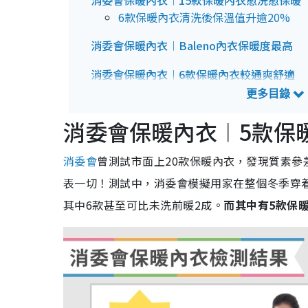
消委會保暖內衣︱15款保暖內衣愈洗愈保暖
6款保暖內衣清洗後保溫值升逾20%
消委會保暖內衣︱Baleno內衣保暖度最高
消委會保暖內衣︱6款保暖內衣較通爽舒適
6款保暖內衣透水表現好
消委會保暖內衣｜排汗快乾程度
消委會保暖內衣︱5款保暖
消委會保暖內衣｜保暖內衣選購貼士Q&A
消委會
曾測試市面上20款保暖內衣，發現質素參差
保暖內衣選購貼士︱1. 保暖衣多久洗一
保暖內衣選購貼士︱2. 什麼材質的衣
表一切！測試中，消委會模擬用家在整個冬季穿着
保暖內衣選購貼士︱3. 皮膚敏感或濕
其中6款甚至可比未洗前暖2成。
而其中有5款保