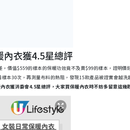
內衣獲4.5星總評
，價值$559的樣本的保暖功效竟不及賣$99的樣本，證明價
次？
服最保暖？
樣本30次，再測量布料的熱阻，發現15款產品被證實會越洗
疹患者適合哪種保暖內衣？
暖內衣獲消委會4.5星總評，大家買保暖內衣時不妨多留意這幾