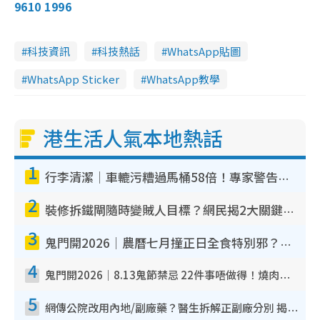
9610 1996
科技資訊
科技熱話
WhatsApp貼圖
WhatsApp Sticker
WhatsApp教學
港生活人氣本地熱話
1
行李清潔｜車轆污糟過馬桶58倍！專家警告忌用酒精抹 教1招免污手除菌
2
裝修拆鐵閘隨時變賊人目標？網民揭2大關鍵用途：裝新式等於白裝？附新舊鐵閘分別
3
鬼門開2026｜農曆七月撞正日全食特別邪？專家警告切忌做一事！揭4大禁忌+2招保平安
4
鬼門開2026｜8.13鬼節禁忌 22件事唔做得！燒肉、刺身要少食？半夜勿吹口哨/打呢個電話
5
網傳公院改用內地/副廠藥？醫生拆解正副廠分別 揭4類人換藥隨時出事