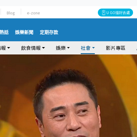
Blog
e-zone
U GO搵好去處
熱話
娛樂新聞
定期存款
情報
飲食情報
娛樂
社會
影片專區