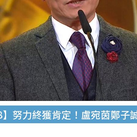
18】努力終獲肯定！盧宛茵鄭子