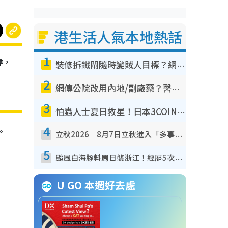
港生活人氣本地熱話
1
偉，
裝修拆鐵閘隨時變賊人目標？網民揭2大關鍵用途：裝新式等於白裝？附新舊鐵閘分別
2
網傳公院改用內地/副廠藥？醫生拆解正副廠分別 揭4類人換藥隨時出事
3
怕蟲人士夏日救星！日本3COINS爆紅驅蟲神器$45起 1招「全程免觸碰」輕鬆搞定小強
4
。
立秋2026｜8月7日立秋進入「多事之秋」 3件事唔做得！專家教6招開運 清枱頭／銀包納氣接好運
5
颱風白海豚料周日襲浙江！經歷5次「眼牆置換」極罕見 成登陸內地最長途颱風
U GO 本週好去處