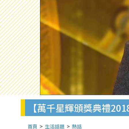
【萬千星輝頒獎典禮20
首頁
生活話題
熱話