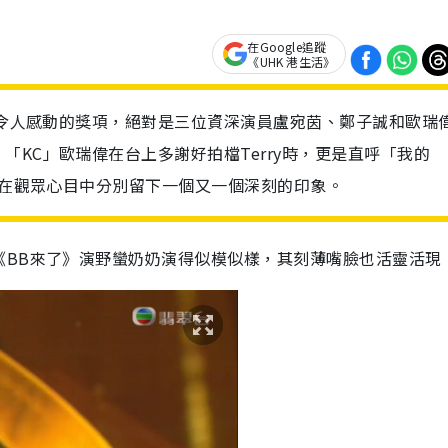
在Google追蹤
《UHK 港生活》
一個令人感動的獎項，絕對是三位資深演員盧宛茵、鄭子誠和歐瑞
KC」歐瑞偉在台上多謝好拍檔Terry時，更是直呼「我的
出，在觀眾心目中分別留下一個又一個深刻的印象。
《BB來了》演野蠻奶奶演得似模似樣，其刻薄嘴臉也活靈活現