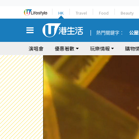
HK
Travel
Food
Beauty
熱門關鍵字：
公屋
演唱會
優惠著數
玩樂情報
購物