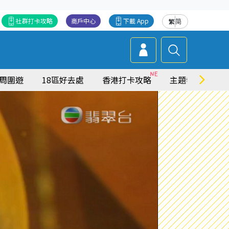
社群打卡攻略
商戶中心
下載 App
繁
简
周圍遊
18區好去處
香港打卡攻略
主題特集