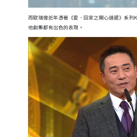
而歐瑞偉近年憑著《愛．回家之開心速遞》系列K
他劇集都有出色的表現。