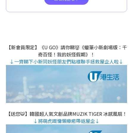
【新會員限定】《U GO》請你睇👹《蠟筆小新劇場版：千
奇百怪！我的妖怪假期》！
↓一齊睇下小新同妖怪朋友們點樣聯手拯救屋企人啦↓
【送您🐯】韓國超人氣文創品牌MUZIK TIGER 冰感風扇！
↓將萌虎嘅慵懶療癒帶返屋企↓