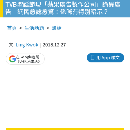
TVB聖誕節現「蘋果廣告製作公司」詭異廣
告 網民愈諗愈驚：係咪有特別暗示？
首頁
生活話題
熱話
文:
Ling Kwok
2018.12.27
在Google追蹤
用 App 睇文
《UHK 港生活》