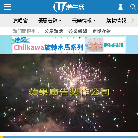
演唱會
優惠著數
玩樂情報
購物情報
熱門關鍵字：
公屋熱話
娛樂新聞
定期存款