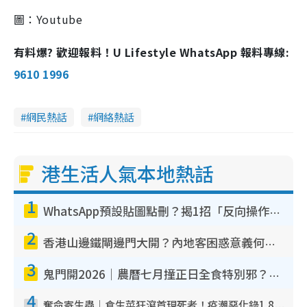
圖：Youtube
有料爆? 歡迎報料！U Lifestyle WhatsApp 報料專線:
9610 1996
網民熱話
網絡熱話
港生活人氣本地熱話
1
WhatsApp預設貼圖點刪？揭1招「反向操作」還原簡潔介面 附3步實測教學
2
香港山邊鐵閘邊門大開？內地客困惑意義何在！網民神回覆：呢種叫法理性防禦
3
鬼門開2026｜農曆七月撞正日全食特別邪？專家警告切忌做一事！揭4大禁忌+2招保平安
4