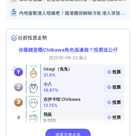
奪命寄生蟲｜食生菜狂瀉首現死者！疫潮惡化錄1.8萬宗病例 揭洗菜3大謬誤
5
內地客歎港人唔識老！揭港鐵保鮮級冷氣 港人求放過：咪投訴