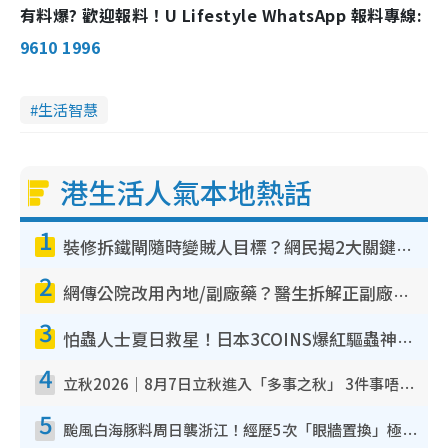
有料爆? 歡迎報料！U Lifestyle WhatsApp 報料專線:
9610 1996
生活智慧
港生活人氣本地熱話
1
裝修拆鐵閘隨時變賊人目標？網民揭2大關鍵用途：裝新式等於白裝？附新舊鐵閘分別
2
網傳公院改用內地/副廠藥？醫生拆解正副廠分別 揭4類人換藥隨時出事
3
怕蟲人士夏日救星！日本3COINS爆紅驅蟲神器$45起 1招「全程免觸碰」輕鬆搞定小強
4
立秋2026｜8月7日立秋進入「多事之秋」 3件事唔做得！專家教6招開運 清枱頭／銀包納氣接好運
5
颱風白海豚料周日襲浙江！經歷5次「眼牆置換」極罕見 成登陸內地最長途颱風