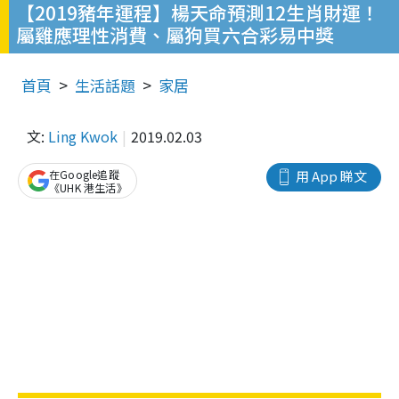
【2019豬年運程】楊天命預測12生肖財運！
屬雞應理性消費、屬狗買六合彩易中獎
首頁
生活話題
家居
文:
Ling Kwok
2019.02.03
在Google追蹤
用 App 睇文
《UHK 港生活》