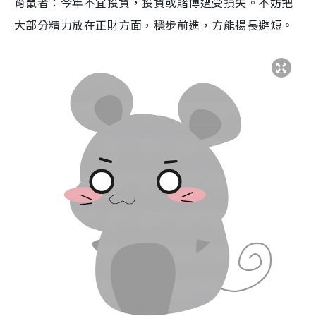
肖鼠者：今年不宜投資，投資或賭博遭受損失。不妨把
大部分精力放在正財方面，穩步前進，方能揚長避短。