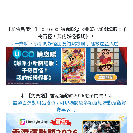
【新會員限定】《U GO》請你睇👹《蠟筆小新劇場版：千
奇百怪！我的妖怪假期》！
↓一齊睇下小新同妖怪朋友們點樣聯手拯救屋企人啦↓
↓ 【免費送】香港運動節2026電子門票！↓
↓ 設過百運動用品攤位 / 可現場體驗多項新穎運動及觀賞
賽事🔥 ↓