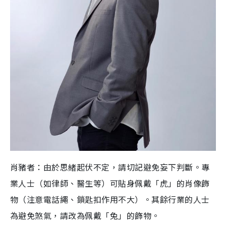
肖豬者：由於思緒起伏不定，請切記避免妄下判斷。專
業人士（如律師、醫生等）可貼身佩戴「虎」的肖像飾
物（注意電話繩、鎖匙扣作用不大）。其餘行業的人士
為避免煞氣，請改為佩戴「兔」的飾物。