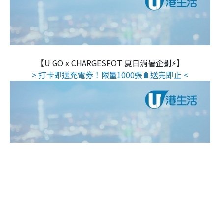
【U GO x CHARGESPOT 夏日消暑企劃⚡】
> 打卡即送充電券！限量1000張🔋送完即止 <