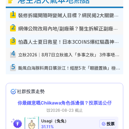
1
裝修拆鐵閘隨時變賊人目標？網民揭2大關鍵用途：裝新式等於白裝？附新舊鐵閘分別
2
網傳公院改用內地/副廠藥？醫生拆解正副廠分別 揭4類人換藥隨時出事
3
怕蟲人士夏日救星！日本3COINS爆紅驅蟲神器$45起 1招「全程免觸碰」輕鬆搞定小強
4
立秋2026｜8月7日立秋進入「多事之秋」 3件事唔做得！專家教6招開運 清枱頭／銀包納氣接好運
5
颱風白海豚料周日襲浙江！經歷5次「眼牆置換」極罕見 成登陸內地最長途颱風