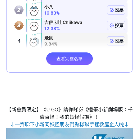
【新會員限定】《U GO》請你睇👹《蠟筆小新劇場版：千
奇百怪！我的妖怪假期》！
↓一齊睇下小新同妖怪朋友們點樣聯手拯救屋企人啦↓