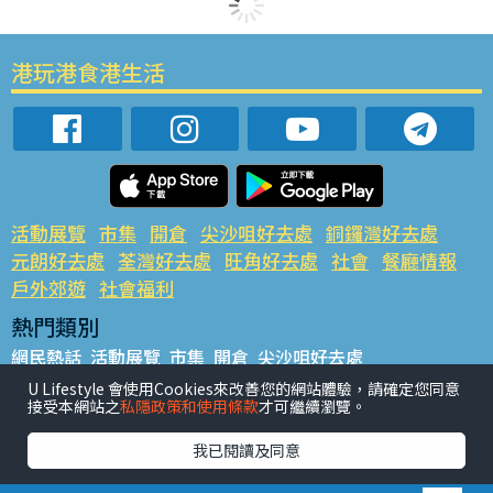
港玩港食港生活
活動展覽
市集
開倉
尖沙咀好去處
銅鑼灣好去處
元朗好去處
荃灣好去處
旺角好去處
社會
餐廳情報
戶外郊遊
社會福利
熱門類別
網民熱話
活動展覽
市集
開倉
尖沙咀好去處
銅鑼灣好去處
元朗好去處
荃灣好去處
旺角好去處
社會
U Lifestyle 會使用Cookies來改善您的網站體驗，請確定您同意
接受本網站之
私隱政策和使用條款
才可繼續瀏覽。
餐廳情報
戶外郊遊
熱門標籤
我已閱讀及同意
#UGO搵好去處
#人氣活動推介
#美食社群熱話